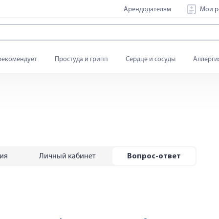
Арендодателям
Мои р
рекомендует
Простуда и грипп
Сердце и сосуды
Аллерги
тия
Личный кабинет
Вопрос-ответ