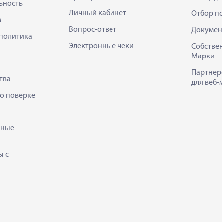
ьность
Личный кабинет
Отбор п
в
Вопрос-ответ
Докумен
политика
Электронные чеки
Собстве
е
Марки
Партнер
тва
для веб-
 о поверке
ьные
ы с