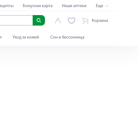
ецепты
Бонусная карта
Наши аптеки
Еще
Корзина
я
Уход за кожей
Сон и бессонница