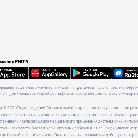
жение РИГЛА
Обращаем ваше внимание на то, что сайт
nn.rigla.ru
носит исключительно информа
К РФ. Для получения подробной информации о действующих ценах на товар и 
ода № 697 "Об утверждении Правил выдачи разрешения на осуществление роз
ления такой торговли и доставки указанных лекарственных препаратов граж
твенными препаратами для медицинского применения дистанционным способом
венных средств, биологически активных добавок (БАДов), медицинских издел
 до ближайшей аптеки и могут быть получены при наличии действующего рец