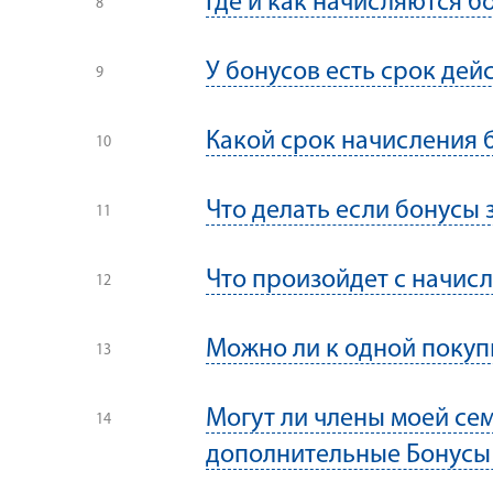
Где и как начисляются б
У бонусов есть срок дей
Какой срок начисления 
Что делать если бонусы 
Что произойдет с начис
Можно ли к одной покуп
Могут ли члены моей сем
дополнительные Бонусы 