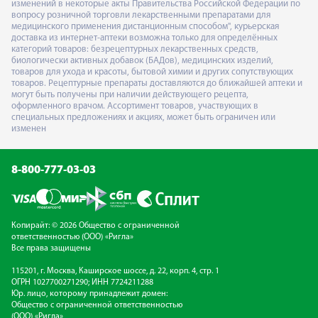
изменений в некоторые акты Правительства Российской Федерации по
вопросу розничной торговли лекарственными препаратами для
медицинского применения дистанционным способом", курьерская
доставка из интернет-аптеки возможна только для определённых
категорий товаров: безрецептурных лекарственных средств,
биологически активных добавок (БАДов), медицинских изделий,
товаров для ухода и красоты, бытовой химии и других сопутствующих
товаров. Рецептурные препараты доставляются до ближайшей аптеки и
могут быть получены при наличии действующего рецепта,
оформленного врачом. Ассортимент товаров, участвующих в
специальных предложениях и акциях, может быть ограничен или
изменен
8-800-777-03-03
Копирайт: © 2026 Общество с ограниченной
ответственностью (ООО) «Ригла»
Все права защищены
115201, г. Москва, Каширское шоссе, д. 22, корп. 4, стр. 1
ОГРН 1027700271290; ИНН 7724211288
Юр. лицо, которому принадлежит домен:
Общество с ограниченной ответственностью
(ООО) «Ригла»