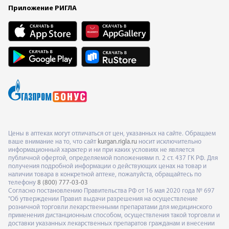
Приложение РИГЛА
Цены в аптеках могут отличаться от цен, указанных на сайте. Обращаем
ваше внимание на то, что сайт
kurgan.rigla.ru
носит исключительно
информационный характер и ни при каких условиях не является
публичной офертой, определяемой положениями п. 2 ст. 437 ГК РФ. Для
получения подробной информации о действующих ценах на товар и
наличии товара в конкретной аптеке, пожалуйста, обращайтесь по
телефону
8 (800) 777-03-03
Согласно постановлению Правительства РФ от 16 мая 2020 года № 697
"Об утверждении Правил выдачи разрешения на осуществление
розничной торговли лекарственными препаратами для медицинского
применения дистанционным способом, осуществления такой торговли и
доставки указанных лекарственных препаратов гражданам и внесении