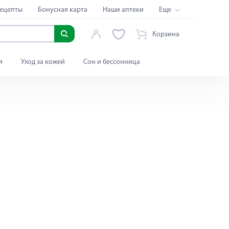
ецепты
Бонусная карта
Наши аптеки
Еще
Корзина
я
Уход за кожей
Сон и бессонница