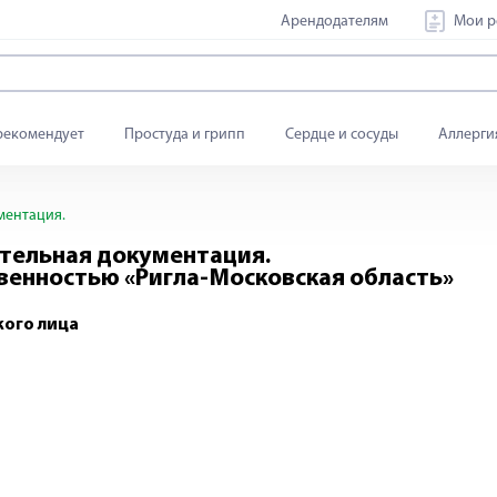
Арендодателям
Мои р
рекомендует
Простуда и грипп
Сердце и сосуды
Аллерги
ментация.
ительная документация.
венностью «Ригла-Московская область»
ого лица