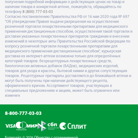
получения подробной информации о действующих ценах на товар и
наличии товара в конкретной аптеке, пожалуйста, обращайтесь по
телефону
8 (800) 777-03-03
Согласно постановлению Правительства РФ от 16 мая 2020 года № 697
"Об утверждении Правил выдачи разрешения на осуществление
розничной торговли лекарственными препаратами для медицинского
применения дистанционным способом, осуществления такой торговли и
доставки указанных лекарственных препаратов гражданам и внесении
изменений в некоторые акты Правительства Российской Федерации по
вопросу розничной торговли лекарственными препаратами для
медицинского применения дистанционным способом", курьерская
доставка из интернет-аптеки возможна только для определённых
категорий товаров: безрецептурных лекарственных средств,
биологически активных добавок (БАДов), медицинских изделий,
товаров для ухода и красоты, бытовой химии и других сопутствующих
товаров. Рецептурные препараты доставляются до ближайшей аптеки и
могут быть получены при наличии действующего рецепта,
оформленного врачом. Ассортимент товаров, участвующих в
специальных предложениях и акциях, может быть ограничен или
изменен
8-800-777-03-03
Копирайт: © 2026 Общество с ограниченной