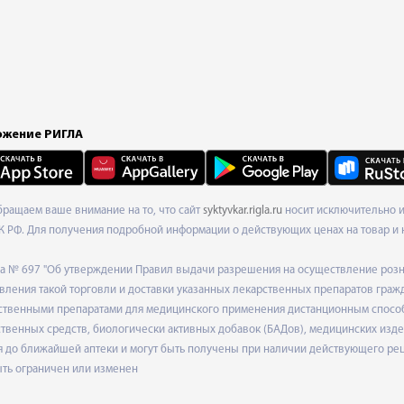
жение РИГЛА
Обращаем ваше внимание на то, что сайт
syktyvkar.rigla.ru
носит исключительно и
К РФ. Для получения подробной информации о действующих ценах на товар и 
ода № 697 "Об утверждении Правил выдачи разрешения на осуществление роз
ления такой торговли и доставки указанных лекарственных препаратов граж
твенными препаратами для медицинского применения дистанционным способом
венных средств, биологически активных добавок (БАДов), медицинских издел
 до ближайшей аптеки и могут быть получены при наличии действующего рец
ыть ограничен или изменен