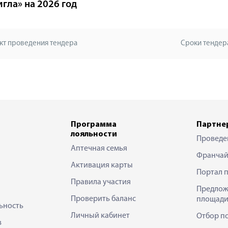
игла» на 2026 год
кт проведения тендера
Сроки тендер
Программа
Партне
лояльности
Проведе
Аптечная семья
Франчай
Активация карты
Портал 
Правила участия
Предлож
Проверить баланс
площади
ьность
Личный кабинет
Отбор п
в