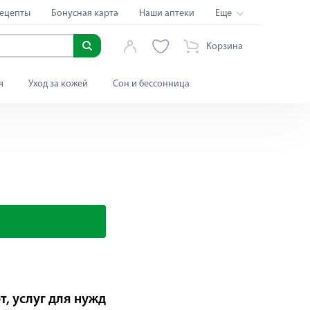
ецепты
Бонусная карта
Наши аптеки
Еще
Корзина
я
Уход за кожей
Сон и бессонница
, услуг для нужд