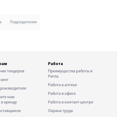
а
Подразделение
рам
Работа
ние тендеров
Преимущества работы в
Ригла
зинг
Работа в аптеке
производителя
Работа в офисе
ите нам
 в аренду
Работа в контакт-центре
оставщиков
Охрана труда