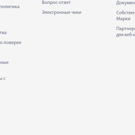
Вопрос-ответ
Докумен
политика
Электронные чеки
Собстве
е
Марки
Партнер
тва
для веб-
 о поверке
ьные
ы с