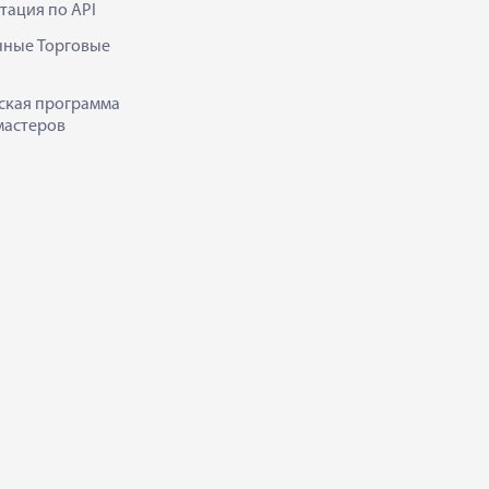
тация по API
нные Торговые
ская программа
мастеров