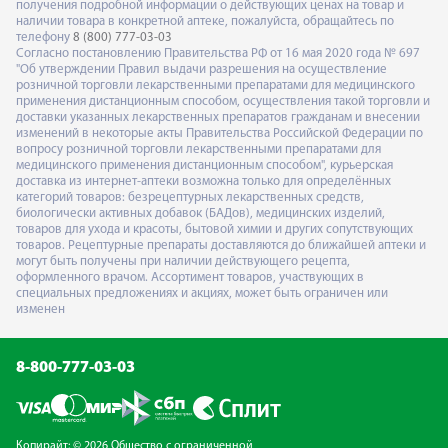
получения подробной информации о действующих ценах на товар и
наличии товара в конкретной аптеке, пожалуйста, обращайтесь по
телефону
8 (800) 777-03-03
Согласно постановлению Правительства РФ от 16 мая 2020 года № 697
"Об утверждении Правил выдачи разрешения на осуществление
розничной торговли лекарственными препаратами для медицинского
применения дистанционным способом, осуществления такой торговли и
доставки указанных лекарственных препаратов гражданам и внесении
изменений в некоторые акты Правительства Российской Федерации по
вопросу розничной торговли лекарственными препаратами для
медицинского применения дистанционным способом", курьерская
доставка из интернет-аптеки возможна только для определённых
категорий товаров: безрецептурных лекарственных средств,
биологически активных добавок (БАДов), медицинских изделий,
товаров для ухода и красоты, бытовой химии и других сопутствующих
товаров. Рецептурные препараты доставляются до ближайшей аптеки и
могут быть получены при наличии действующего рецепта,
оформленного врачом. Ассортимент товаров, участвующих в
специальных предложениях и акциях, может быть ограничен или
изменен
8-800-777-03-03
Копирайт: © 2026 Общество с ограниченной