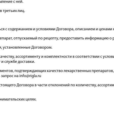
ление с ней.
в третьих лиц.
ься с содержанием и условиями Договора, описанием и ценами 
репарат, отпускаемый по рецепту, предоставить информацию о 
оки, установленные Договором.
 качеству, ассортименту и комплектности в соответствии с усло
 и службе доставки.
кументов, подтверждающих качество лекарственных препаратов,
апрос на info@rigla.ru
стоящего Договора в части отклонений по количеству, ассортиме
инимательских целях.