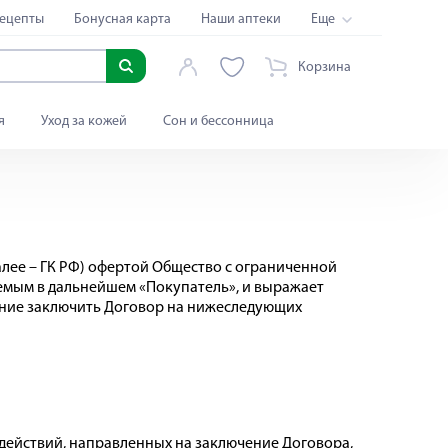
ецепты
Бонусная карта
Наши аптеки
Еще
Корзина
я
Уход за кожей
Сон и бессонница
далее – ГК РФ) офертой Общество с ограниченной
емым в дальнейшем «Покупатель», и выражает
ение заключить Договор на нижеследующих
 действий, направленных на заключение Договора,