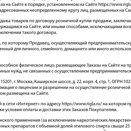
а на Сайте в порядке, установленном на Сайте https://www.rigla.
адресованных неопределенному кругу лиц, размещенных на Са
родажа товаров по договору розничной купли-продажи, заключ
ржащимся на Сайте, или иными способами, исключающими во
аключении такого договора.
ор, по которому Продавец, осуществляющий предпринимательску
енный для личного, семейного, домашнего или иного использо
еспособное физическое лицо, размещающее Заказы на Сайте на 
 иных нужд, не связанных с осуществлением предпринимательск
15201, г. Москва, Каширское шоссе, д. 22, корп. 4, стр. 1, ОГРН
мация о лицензии и разрешении на осуществление розничной
м размещена на Сайте.
ный в сети «Интернет» по адресу https://www.rigla.ru/ на котор
же условия оплаты и доставки этих Заказов Покупателям.
ицинского применения (за исключением наркотических лекарств
нных препаратов с объемной долей этилового спирта свыше 25