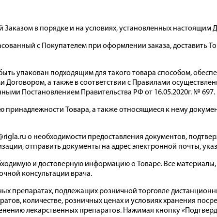
й Заказом в порядке и на условиях, установленных настоящим 
гласованный с Покупателем при оформлении заказа, доставить Т
 быть упакован подходящим для такого товара способом, обесп
 Договором, а также в соответствии с Правилами осуществле
ыми Постановлением Правительства РФ от 16.05.2020г. № 697.
лю принадлежности Товара, а также относящиеся к нему докум
fo@rigla.ru о необходимости предоставления документов, подтв
изации, отправить документы на адрес электронной почты, ук
бходимую и достоверную информацию о Товаре. Все материалы,
 очной консультации врача.
ных препаратах, подлежащих розничной торговле дистанционн
ратов, количестве, розничных ценах и условиях хранения пос
нению лекарственных препаратов. Нажимая кнопку «Подтверд