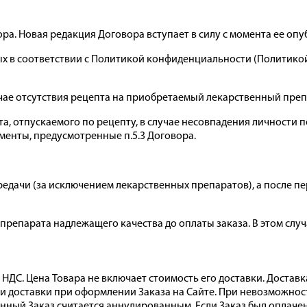
ора. Новая редакция Договора вступает в силу с момента ее опу
ных в соответствии с Политикой конфиденциальности (Политико
лучае отсутствия рецепта на приобретаемый лекарственный преп
та, отпускаемого по рецепту, в случае несовпадения личности п
менты, предусмотренные п.5.3 Договора.
передачи (за исключением лекарственных препаратов), а после пе
 препарата надлежащего качества до оплаты заказа. В этом случ
бя НДС. Цена Товара не включает стоимость его доставки. Доста
 доставки при оформлении Заказа на Сайте. При невозможности
данный Заказ считается аннулированным. Если Заказ был опла