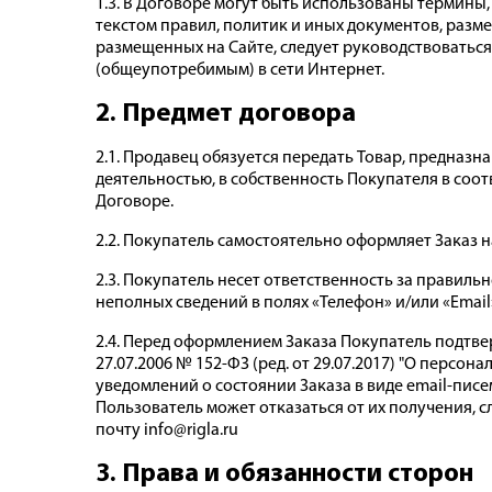
1.3. В Договоре могут быть использованы термины, 
текстом правил, политик и иных документов, разме
размещенных на Сайте, следует руководствоватьс
(общеупотребимым) в сети Интернет.
2. Предмет договора
2.1. Продавец обязуется передать Товар, предназ
деятельностью, в собственность Покупателя в соот
Договоре.
2.2. Покупатель самостоятельно оформляет Заказ 
2.3. Покупатель несет ответственность за правил
неполных сведений в полях «Телефон» и/или «Email
2.4. Перед оформлением Заказа Покупатель подтве
27.07.2006 № 152-ФЗ (ред. от 29.07.2017) "О перс
уведомлений о состоянии Заказа в виде email-пис
Пользователь может отказаться от их получения, 
почту info@rigla.ru
3. Права и обязанности сторон