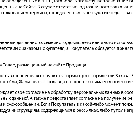
не определенные в п.1.1. Договора. В этом случае толкование 
щенных на Сайте. В случае отсутствия однозначного толковани
я толкованием термина, определенным: в первую очередь — з
наченный для личного, семейного, домашнего или иного использ
ветствии с Заказом Покупателя, а Покупатель обязуется принять
на Товар, размещенный на сайте Продавца.
ьность заполнения всех пунктов формы при оформлении Заказа.
» и «Имя, Фамилия», с Продавца полностью снимается ответств
рждает свое согласие на обработку персональных данных в соо
ональных данных". А также предоставляет согласие на получени
ем и смс-сообщений. Если Покупатель в какой-либо момент пож
следуя инструкциям, содержащимся в рассылках, либо путем на