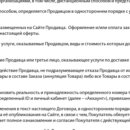
ганизациями, в том числе, дистанционным способом и предста
пособом, определяется Продавцом в одностороннем порядке с
, размещенных на Сайте Продавца. Оформление и/или оплата за
 настоящей оферты.
бные услуги, оказываемые Продавцом, виды и стоимость которых 
ние Продавца или третье лицо, оказывающее услуги по доставк
е действие Продавца, не подразумевающее отказа Продавца от 
ары в составе Заказа (аннуляция Товара) либо все Товары в сос
тановить реальность и принадлежность определенного номера 
ределенный ID и личный кабинет (далее – «Аккаунт»), привяз
изменения в текст настоящего Договора, в одностороннем поряд
а её опубликования на Сайте, в связи с чем, Покупатель обязу
ает полное ознакомление и согласие Покупателя с действующе