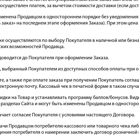
л осуществлен платеж, за вычетом стоимости доставки (если дос
ь изменена Продавцом в одностороннем порядке без уведомления
заказ» на последнем этапе оформления Заказа). При этом цен
тавке осуществляются по выбору Покупателя в наличной или без
еских возможностей Продавца.
доводится до Покупателя при оформлении Заказа.
, выбранный Покупателем из доступных способов оплаты при 
те, а также при оплате заказа при получении Покупатель согла
ектронную почту. Кассовый чек в печатной форме в таком случа
идки на Товар и устанавливать программу баллов/бонусов. Вид
 разделах Сайта и могут быть изменены Продавцом в одностор
ачает согласие Покупателя с условиями настоящего Договора.
дачи Продавцом потребителю кассового или товарного чека ли
щения потребителя о намерении заключить договор розничной