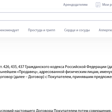
Арендодателям
Мои р
рекомендует
Простуда и грипп
Сердце и сосуды
Аллерги
ст. 426, 435, 437 Гражданского кодекса Российской Федерации (
альнейшем «Продавец», адресованной физическим лицам, имену
оговор (далее – Договор) с Покупателем, принявшим предлож
е условий настоящего Договора Покупателем путем совершения