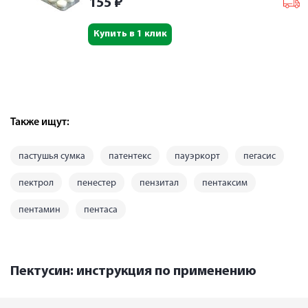
155
₽
Купить в 1 клик
Также ищут:
пастушья сумка
патентекс
пауэркорт
пегасис
пектрол
пенестер
пензитал
пентаксим
пентамин
пентаса
Пектусин: инструкция по применению