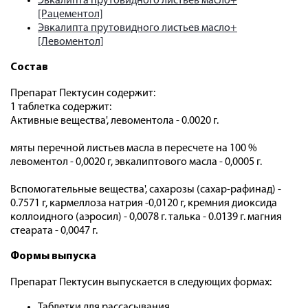
Эвкалипта прутовидного листьев масло+
[Рацементол]
Эвкалипта прутовидного листьев масло+
[Левоментол]
Состав
Препарат Пектусин содержит:
1 таблетка содержит:
Активные вещества', левоментола - 0.0020 г.
мяты перечной листьев масла в пересчете на 100 %
левоментол - 0,0020 г, эвкалиптового масла - 0,0005 г.
Вспомогательные вещества', сахарозы (сахар-рафинад) -
0.7571 г, кармеллоза натрия -0,0120 г, кремния диоксида
коллоидного (аэ­росил) - 0,0078 г. талька - 0.0139 г. магния
стеарата - 0,0047 г.
Формы выпуска
Препарат Пектусин выпускается в следующих формах:
Таблетки для рассасывания