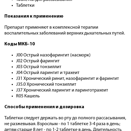
Таблетки
Показания к применению
Препарат применяют в комплексной терапии
воспалительных заболеваний верхних дыха­тельных путей.
Коды МКБ-10
J00 Острый назофарингит (насморк)
J02 Острый фарингит
J03 Острый тонзиллит
J04 Острый ларингит и трахеит
J31 Хронический ринит, назофарингит и фарингит
J35.0 Хронический тонзиллит
J37 Хронический ларингит и ларинготрахеит
R05 Кашель
Способы применения и дозировка
Таблетки следует держать во рту до полного рассасывания,
не разжевывая. Взрослым - по 1 таблетке 3-4 раза в день;
детям старше 8 лет - по 1-2 таблетке в день. Длительность