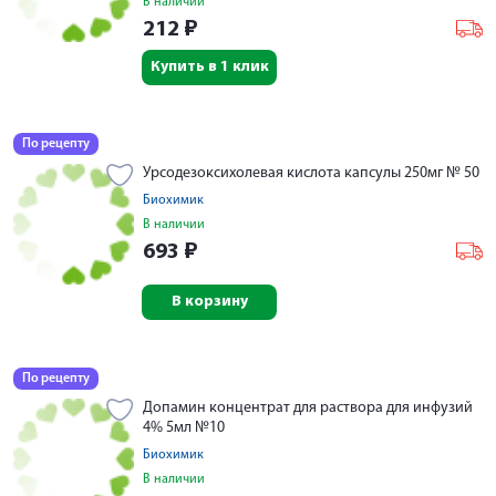
В наличии
212
₽
Купить в 1 клик
По рецепту
Урсодезоксихолевая кислота капсулы 250мг № 50
Биохимик
В наличии
693
₽
В корзину
По рецепту
Допамин концентрат для раствора для инфузий
4% 5мл №10
Биохимик
В наличии