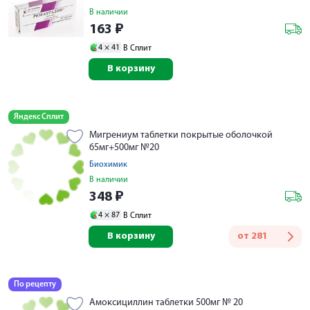
В наличии
163
₽
4 ×
41
В Сплит
В корзину
Яндекс Сплит
Мигрениум таблетки покрытые оболочкой
65мг+500мг №20
Биохимик
В наличии
348
₽
4 ×
87
В Сплит
В корзину
от
281
По рецепту
Амоксициллин таблетки 500мг № 20