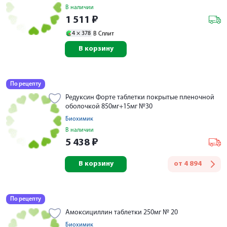
В наличии
1 511
₽
4 ×
378
В Сплит
В корзину
По рецепту
Редуксин Форте таблетки покрытые пленочной
оболочкой 850мг+15мг №30
Биохимик
В наличии
5 438
₽
В корзину
от
4 894
По рецепту
Амоксициллин таблетки 250мг № 20
Биохимик