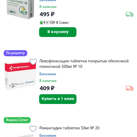
Биохимик
В наличии
495
₽
4 ×
124
В Сплит
В корзину
По рецепту
Левофлоксацин таблетки покрытые оболочкой
пленочной 500мг № 10
Биохимик
В наличии
409
₽
Купить в 1 клик
Яндекс Сплит
Ремантадин таблетки 50мг № 20
Биохимик