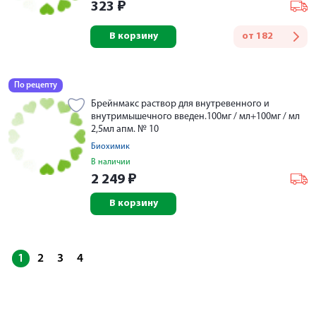
323
₽
В корзину
от
182
По рецепту
Брейнмакс раствор для внутревенного и
внутримышечного введен.100мг / мл+100мг / мл
2,5мл апм. № 10
Биохимик
В наличии
2 249
₽
В корзину
1
2
3
4