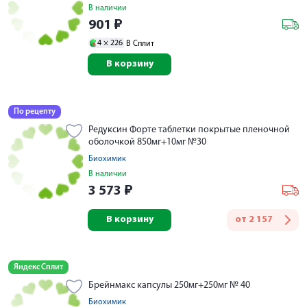
В наличии
901
₽
4 ×
226
В Сплит
В корзину
По рецепту
Редуксин Форте таблетки покрытые пленочной
оболочкой 850мг+10мг №30
Биохимик
В наличии
3 573
₽
В корзину
от
2 157
Яндекс Сплит
Брейнмакс капсулы 250мг+250мг № 40
Биохимик