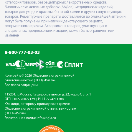
категорий товаров: безрецептурных лекарственных средств,
биологически активных добавок (БАДов), медицинских изделий,
товаров для ухода и красоты, бытовой химии и других сопутствующих
товаров. Рецептурные препараты доставляются до ближайшей аптеки и
могут быть получены при наличии действующего рецепта,
оформленного врачом. Ассортимент товаров, участвующих в
специальных предложениях и акциях, может быть ограничен или
изменен
8-800-777-03-03
Копирайт: © 2026 Общество с ограниченной
ответственностью (ООО) «Ригла»
Все права защищены
115201, г. Москва, Каширское шоссе, д. 22, корп. 4, стр. 1
ОГРН 1027700271290; ИНН 7724211288
Юр. лицо, которому принадлежит домен:
Общество с ограниченной ответственностью
(ООО) «Ригла»
Электронная почта:
info@rigla.ru