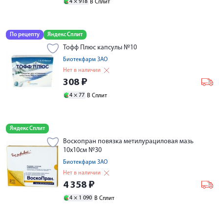
4 ×
918
В Сплит
По рецепту
Яндекс Сплит
Тофф Плюс капсулы №10
Биотекфарм ЗАО
Нет в наличии
308
₽
4 ×
77
В Сплит
Яндекс Сплит
Воскопран повязка метилурациловая мазь
10х10см №30
Биотекфарм ЗАО
Нет в наличии
4 358
₽
4 ×
1 090
В Сплит