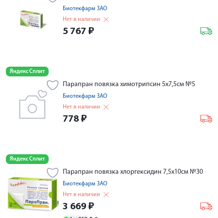
Биотекфарм ЗАО
Нет в наличии
5 767
₽
Яндекс Сплит
Парапран повязка химотрипсин 5х7,5см №5
Биотекфарм ЗАО
Нет в наличии
778
₽
Яндекс Сплит
Парапран повязка хлоргексидин 7,5х10см №30
Биотекфарм ЗАО
Нет в наличии
3 669
₽