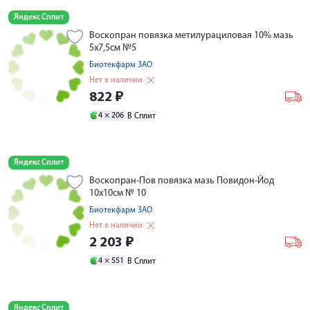
Яндекс Сплит
Воскопран повязка метилурациловая 10% мазь
5х7,5см №5
Биотекфарм ЗАО
Нет в наличии
822
₽
4 ×
206
В Сплит
Яндекс Сплит
Воскопран-Пов повязка мазь Повидон-Йод
10х10cм № 10
Биотекфарм ЗАО
Нет в наличии
2 203
₽
4 ×
551
В Сплит
Яндекс Сплит