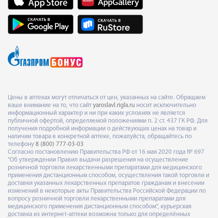
Цены в аптеках могут отличаться от цен, указанных на сайте. Обращаем
ваше внимание на то, что сайт
yaroslavl.rigla.ru
носит исключительно
информационный характер и ни при каких условиях не является
публичной офертой, определяемой положениями п. 2 ст. 437 ГК РФ. Для
получения подробной информации о действующих ценах на товар и
наличии товара в конкретной аптеке, пожалуйста, обращайтесь по
телефону
8 (800) 777-03-03
Согласно постановлению Правительства РФ от 16 мая 2020 года № 697
"Об утверждении Правил выдачи разрешения на осуществление
розничной торговли лекарственными препаратами для медицинского
применения дистанционным способом, осуществления такой торговли и
доставки указанных лекарственных препаратов гражданам и внесении
изменений в некоторые акты Правительства Российской Федерации по
вопросу розничной торговли лекарственными препаратами для
медицинского применения дистанционным способом", курьерская
доставка из интернет-аптеки возможна только для определённых