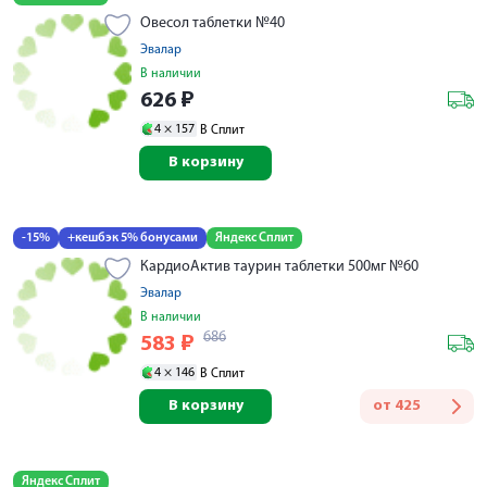
Овесол таблетки №40
Эвалар
В наличии
626
₽
4 ×
157
В Сплит
В корзину
-15%
+кешбэк 5% бонусами
Яндекс Сплит
КардиоАктив таурин таблетки 500мг №60
Эвалар
В наличии
686
583
₽
4 ×
146
В Сплит
В корзину
от
425
Яндекс Сплит