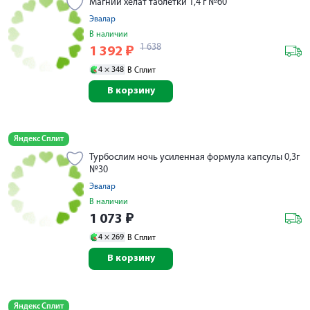
Магний хелат таблетки 1,4 г №60
Эвалар
В наличии
1 638
1 392
₽
4 ×
348
В Сплит
В корзину
Яндекс Сплит
Турбослим ночь усиленная формула капсулы 0,3г
№30
Эвалар
В наличии
1 073
₽
4 ×
269
В Сплит
В корзину
Яндекс Сплит