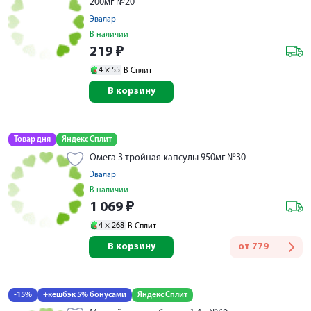
200мг №20
Эвалар
В наличии
219
₽
4 ×
55
В Сплит
В корзину
Товар дня
Яндекс Сплит
Омега 3 тройная капсулы 950мг №30
Эвалар
В наличии
1 069
₽
4 ×
268
В Сплит
В корзину
от
779
-15%
+кешбэк 5% бонусами
Яндекс Сплит