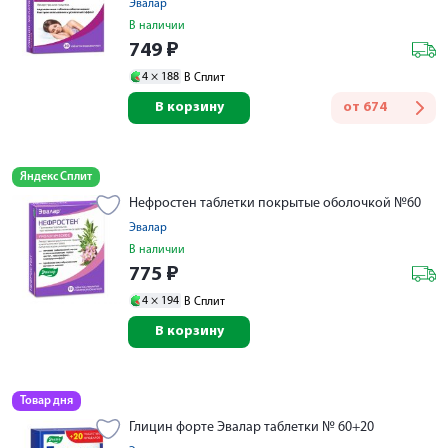
Эвалар
В наличии
749
₽
4 ×
188
В Сплит
В корзину
от
674
Яндекс Сплит
Нефростен таблетки покрытые оболочкой №60
Эвалар
В наличии
775
₽
4 ×
194
В Сплит
В корзину
Товар дня
Глицин форте Эвалар таблетки № 60+20