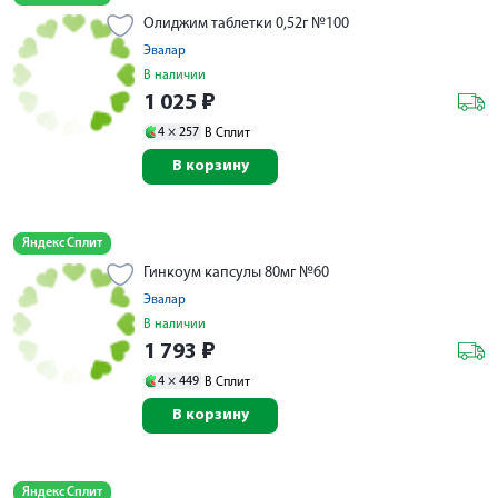
Олиджим таблетки 0,52г №100
Эвалар
В наличии
1 025
₽
4 ×
257
В Сплит
В корзину
Яндекс Сплит
Гинкоум капсулы 80мг №60
Эвалар
В наличии
1 793
₽
4 ×
449
В Сплит
В корзину
Яндекс Сплит