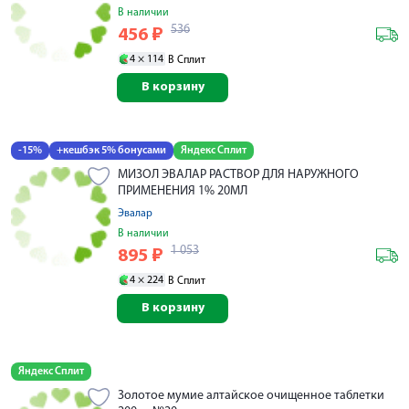
В наличии
536
456
₽
4 ×
114
В Сплит
В корзину
-15%
+кешбэк 5% бонусами
Яндекс Сплит
МИЗОЛ ЭВАЛАР РАСТВОР ДЛЯ НАРУЖНОГО
ПРИМЕНЕНИЯ 1% 20МЛ
Эвалар
В наличии
1 053
895
₽
4 ×
224
В Сплит
В корзину
Яндекс Сплит
Золотое мумие алтайское очищенное таблетки