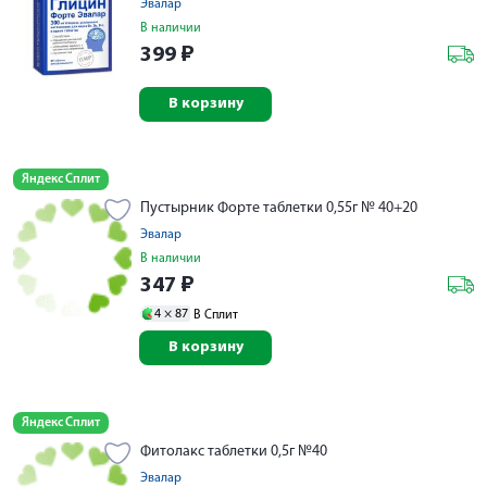
Эвалар
В наличии
399
₽
В корзину
Яндекс Сплит
Пустырник Форте таблетки 0,55г № 40+20
Эвалар
В наличии
347
₽
4 ×
87
В Сплит
В корзину
Яндекс Сплит
Фитолакс таблетки 0,5г №40
Эвалар