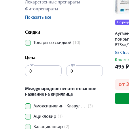
Лекарственные препараты
Фитопрепараты
Показать все
По рец
Скидки
Аугмен
покры
Товары со скидкой
(10)
875мг/
GSK Tra
Цена
В налич
от
до
495
от
Международное непатентованное
название на кириллице
Амоксициллин+Клавулановая кислота
(3)
Ацикловир
(1)
Валацикловир
(2)