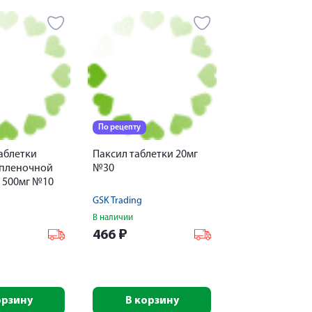
По рецепту
аблетки
Паксил таблетки 20мг
пленочной
№30
 500мг №10
GSK Trading
В наличии
466
₽
орзину
В корзину