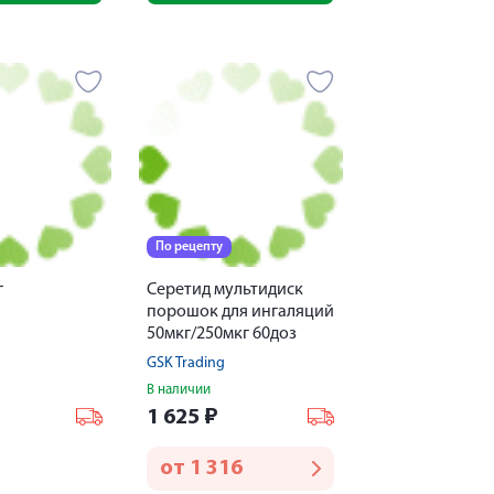
По рецепту
г
Серетид мультидиск
порошок для ингаляций
50мкг/250мкг 60доз
GSK Trading
В наличии
1 625
₽
от
1 316