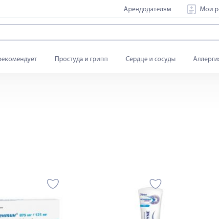
Арендодателям
Мои р
рекомендует
Простуда и грипп
Сердце и сосуды
Аллерги