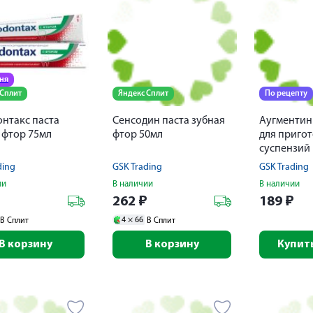
дня
 Сплит
Яндекс Сплит
По рецепту
нтакс паста
Сенсодин паста зубная
Аугментин
 фтор 75мл
фтор 50мл
для приго
суспензий
200мг+28,5
ding
GSK Trading
GSK Trading
ии
В наличии
В наличии
₽
262
₽
189
₽
4 ×
66
В Сплит
В Сплит
В корзину
В корзину
Купить