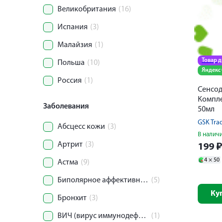
Великобритания
(16)
Испания
(3)
Малайзия
(1)
Товар 
Польша
(10)
Яндекс
Россия
(1)
Сенсод
Компле
Заболевания
50мл
GSK Tra
Абсцесс кожи
(3)
В налич
Артрит
(3)
199
4 ×
50
Астма
(9)
Биполярное аффективное расстройство
(5)
Ку
Бронхит
(3)
ВИЧ (вирус иммунодефицита человека)
(1)