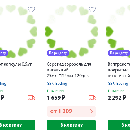
епту
По рецепту
По рецепту
т капсулы 0,5мг
Серетид аэрозоль для
Валтрекс т
ингаляций
покрытые 
25мкг/125мкг 120доз
оболочкой
ding
GSK Trading
GSK Trading
ии
В наличии
В наличии
3
₽
1 659
₽
2 292
₽
от
1 209
В корзину
В корзину
В к