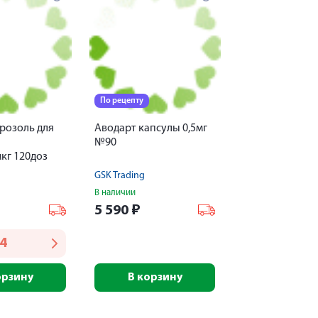
По рецепту
розоль для
Аводарт капсулы 0,5мг
№90
кг 120доз
GSK Trading
В наличии
5 590
₽
34
орзину
В корзину