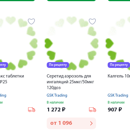
епту
По рецепту
По рецепту
кс таблетки
Серетид аэрозоль для
Калгель 10
 №25
ингаляций 25мкг/50мкг
120доз
ding
GSK Trading
GSK Trading
ии
В наличии
В наличии
₽
1 272
₽
907
₽
от
1 096