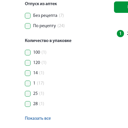
Отпуск из аптек
Без рецепта
(7)
По рецепту
(24)
1
Количество в упаковке
100
(1)
120
(1)
14
(1)
1
(17)
25
(1)
28
(1)
Показать все