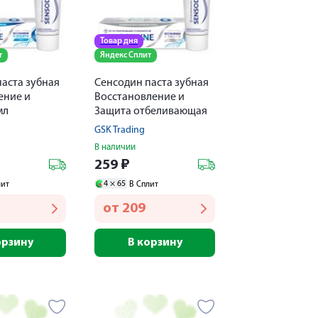
Товар дня
т
Яндекс Сплит
аста зубная
Сенсодин паста зубная
ение и
Восстановление и
мл
Защита отбеливающая
75мл
GSK Trading
В наличии
259
₽
4 ×
65
лит
В Сплит
от
209
орзину
В корзину