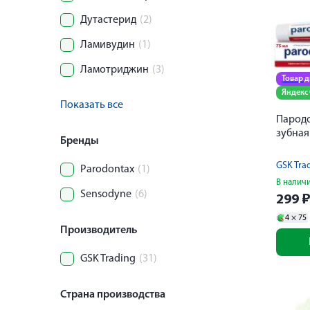
Дутастерид
(2)
Ламивудин
(1)
Ламотриджин
(3)
Товар 
Яндекс
Показать все
Пародо
зубная
Бренды
GSK Tra
Parodontax
(1)
В налич
Sensodyne
(6)
299
4 ×
75
Производитель
GSK Trading
(31)
Страна производства