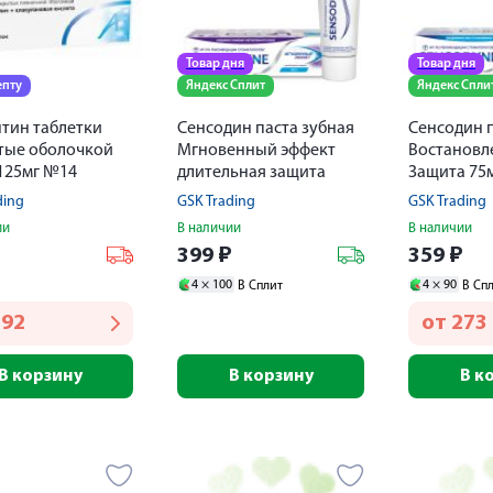
Товар дня
Товар дня
епту
Яндекс Сплит
Яндекс Спли
тин таблетки
Сенсодин паста зубная
Сенсодин п
тые оболочкой
Мгновенный эффект
Востановл
125мг №14
длительная защита
Защита 75
75мл
ding
GSK Trading
GSK Trading
ии
В наличии
В наличии
₽
399
₽
359
₽
4 ×
100
4 ×
90
В Сплит
В Сп
292
от
273
В корзину
В корзину
В к