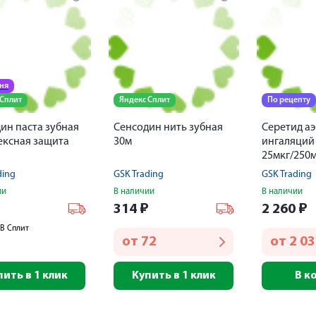
дня
 Сплит
Яндекс Сплит
По рецепту
ин паста зубная
Сенсодин нить зубная
Серетид аэ
ксная защита
30м
ингаляций
25мкг/250м
ding
GSK Trading
GSK Trading
ии
В наличии
В наличии
₽
314
₽
2 260
₽
В Сплит
от
72
от
2 0
пить в 1 клик
Купить в 1 клик
В к