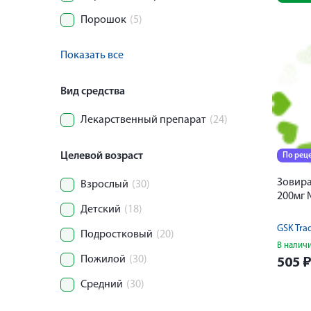
Порошок
(5)
Показать все
Вид средства
Лекарственный препарат
(24)
Целевой возраст
По рец
Зовира
Взрослый
(30)
200мг
Детский
(18)
GSK Tra
Подростковый
(20)
В налич
Пожилой
(30)
505
Средний
(30)