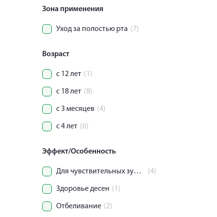
Зона применения
Уход за полостью рта
(7)
Возраст
с 12 лет
(1)
с 18 лет
(8)
с 3 месяцев
(4)
с 4 лет
(6)
Эффект/Особенность
Для чувствительных зубов
(4)
Здоровье десен
(1)
Отбеливание
(2)