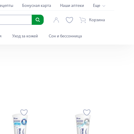
ецепты
Бонусная карта
Наши аптеки
Еще
Корзина
я
Уход за кожей
Сон и бессонница