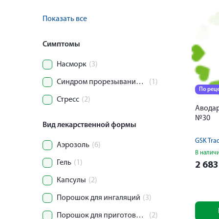
Показать все
Симптомы
Насморк
(3)
Синдром прорезывания зубов
(1)
По рец
Стресс
(2)
Аводар
№30
Вид лекарственной формы
GSK Tra
Аэрозоль
(6)
В налич
Гель
(1)
2 68
Капсулы
(2)
Порошок для ингаляций
(3)
Порошок для приготовления суспензии
(2)