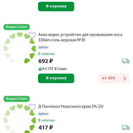
В корзину
Яндекс Сплит
Аква-марис устройство для промывания носа
330мл+соль морская №30
Jadran
В наличии
692
₽
4 ×
173
В Сплит
В корзину
от
420
Яндекс Сплит
Д-Пантенол Новатенол крем 5% 25г
Jadran
В наличии
417
₽