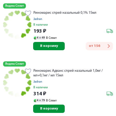
Яндекс Сплит
Риномарис спрей назальный 0,1% 15мл
Jadran
В наличии
193
₽
4 ×
49
В Сплит
В корзину
от
156
Яндекс Сплит
Риномарис Адванс спрей назальный 1,0мг /
мл+0,1мг / мл 15мл
Jadran
В наличии
314
₽
4 ×
79
В Сплит
В корзину