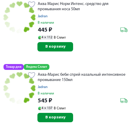
Аква Марис Норм Интенс. средство для
промывания носа 50мл
Jadran
В наличии
445
₽
4 ×
112
В Сплит
В корзину
Товар дня
Яндекс Сплит
Аква-Марис беби спрей назальный интенсивное
промывание 150мл
Jadran
В наличии
545
₽
4 ×
137
В Сплит
В корзину