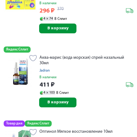
В наличии
370
296
₽
4 ×
74
В Сплит
В корзину
Яндекс Сплит
Аква-марис (вода морская) спрей назальный
30мл
Jadran
В наличии
411
₽
4 ×
103
В Сплит
В корзину
Товар дня
Яндекс Сплит
Оптинол Мягкое восстановление 10мл