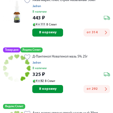
Аква-марис плюс спрей назальный 30мл
Jadran
В наличии
443
₽
4 ×
111
В Сплит
В корзину
от
314
Товар дня
Яндекс Сплит
Д-Пантенол Новатенол мазь 5% 25г
Jadran
В наличии
325
₽
4 ×
82
В Сплит
В корзину
от
292
Яндекс Сплит