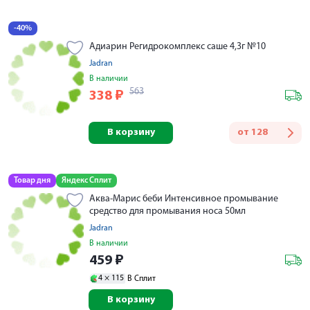
-40%
Адиарин Регидрокомплекс саше 4,3г №10
Jadran
В наличии
563
338
₽
В корзину
от
128
Товар дня
Яндекс Сплит
Аква-Марис беби Интенсивное промывание
средство для промывания носа 50мл
Jadran
В наличии
459
₽
4 ×
115
В Сплит
В корзину