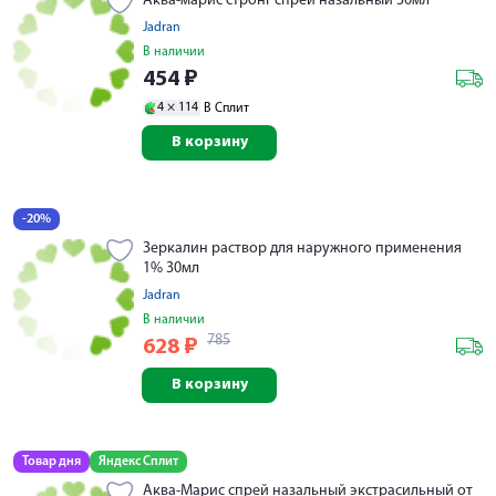
Аква-марис стронг спрей назальный 30мл
Jadran
В наличии
454
₽
4 ×
114
В Сплит
В корзину
-20%
Зеркалин раствор для наружного применения
1% 30мл
Jadran
В наличии
785
628
₽
В корзину
Товар дня
Яндекс Сплит
Аква-Марис спрей назальный экстрасильный от