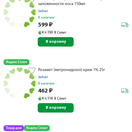
заложенности носа 150мл
Jadran
В наличии
599
₽
4 ×
150
В Сплит
В корзину
Яндекс Сплит
Розамет (метронидазол) крем 1% 25г
Jadran
В наличии
462
₽
4 ×
116
В Сплит
В корзину
Товар дня
Яндекс Сплит