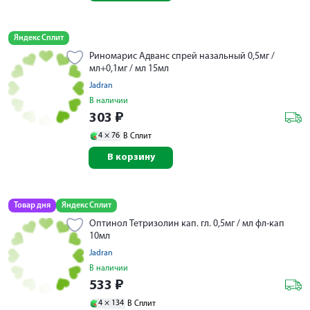
Яндекс Сплит
Риномарис Адванс спрей назальный 0,5мг /
мл+0,1мг / мл 15мл
Jadran
В наличии
303
₽
4 ×
76
В Сплит
В корзину
Товар дня
Яндекс Сплит
Оптинол Тетризолин кап. гл. 0,5мг / мл фл-кап
10мл
Jadran
В наличии
533
₽
4 ×
134
В Сплит