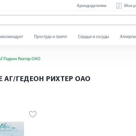
Арендодателям
Мои р
рекомендует
Простуда и грипп
Сердце и сосуды
Аллерги
АГ/Гедеон Рихтер ОАО
 АГ/ГЕДЕОН РИХТЕР ОАО