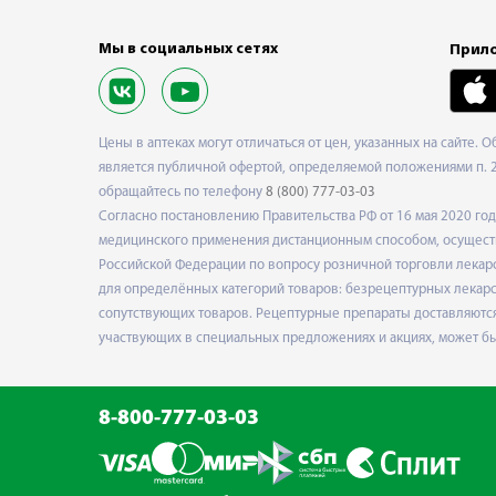
Мы в социальных сетях
Прило
Цены в аптеках могут отличаться от цен, указанных на сайте. 
является публичной офертой, определяемой положениями п. 2 
обращайтесь по телефону
8 (800) 777-03-03
Согласно постановлению Правительства РФ от 16 мая 2020 г
медицинского применения дистанционным способом, осуществ
Российской Федерации по вопросу розничной торговли лекарс
для определённых категорий товаров: безрецептурных лекарст
сопутствующих товаров. Рецептурные препараты доставляются
участвующих в специальных предложениях и акциях, может б
8-800-777-03-03