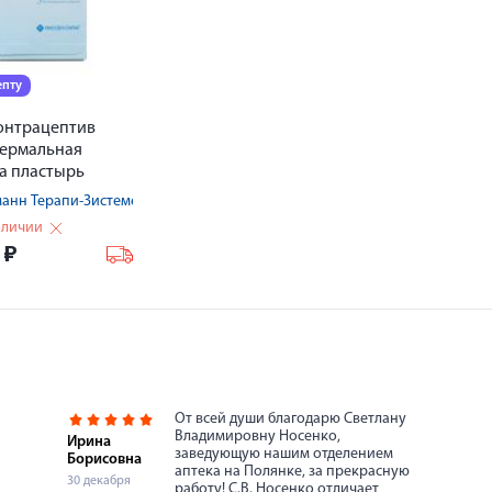
епту
онтрацептив
дермальная
а пластырь
мкг/24ч №3
анн Терапи-Зистеме АГ/Гедеон Рихтер ОАО
аличии
6
₽
От всей души благодарю Светлану
Владимировну Носенко,
Ирина
заведующую нашим отделением
Борисовна
аптека на Полянке, за прекрасную
30 декабря
работу! С.В. Носенко отличает