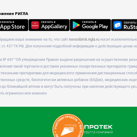
жение РИГЛА
Обращаем ваше внимание на то, что сайт
novosibirsk.rigla.ru
носит исключительно
ст. 437 ГК РФ. Для получения подробной информации о действующих ценах на 
ода № 697 "Об утверждении Правил выдачи разрешения на осуществление роз
ления такой торговли и доставки указанных лекарственных препаратов граж
твенными препаратами для медицинского применения дистанционным способом
венных средств, биологически активных добавок (БАДов), медицинских издел
 до ближайшей аптеки и могут быть получены при наличии действующего рец
ыть ограничен или изменен