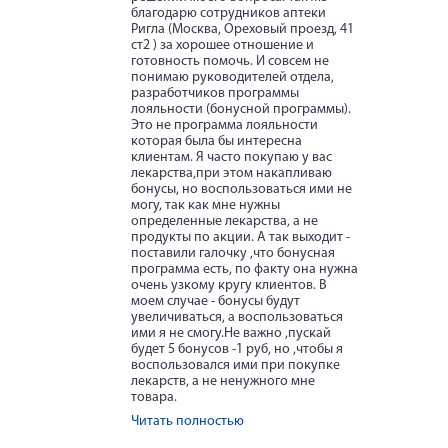
благодарю сотрудников аптеки
Ригла (Москва, Ореховый проезд, 41
ст2 ) за хорошее отношение и
готовность помочь. И совсем не
понимаю руководителей отдела,
разработчиков программы
лояльности (бонусной программы).
Это не программа лояльности
которая была бы интересна
клиентам. Я часто покупаю у вас
лекарства,при этом накапливаю
бонусы, но воспользоваться ими не
могу, так как мне нужны
определенные лекарства, а не
продукты по акции. А так выходит -
поставили галочку ,что бонусная
программа есть, по факту она нужна
очень узкому кругу клиентов. В
моем случае - бонусы будут
увеличиваться, а воспользоваться
ими я не смогу.Не важно ,пускай
будет 5 бонусов -1 руб, но ,чтобы я
воспользовался ими при покупке
лекарств, а не ненужного мне
товара.
Читать полностью