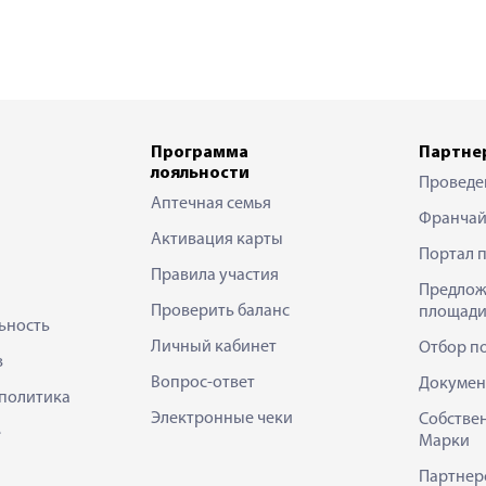
Программа
Партне
лояльности
Проведе
Аптечная семья
Франчай
Активация карты
Портал 
Правила участия
Предлож
Проверить баланс
площади
ьность
Личный кабинет
Отбор п
в
Вопрос-ответ
Докумен
политика
Электронные чеки
Собстве
е
Марки
Партнер