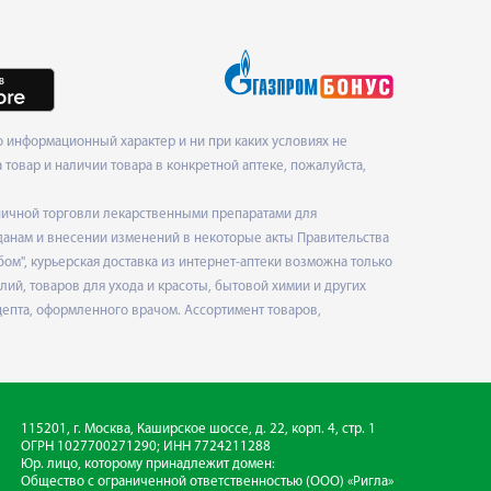
 информационный характер и ни при каких условиях не
товар и наличии товара в конкретной аптеке, пожалуйста,
ничной торговли лекарственными препаратами для
данам и внесении изменений в некоторые акты Правительства
", курьерская доставка из интернет-аптеки возможна только
ий, товаров для ухода и красоты, бытовой химии и других
епта, оформленного врачом. Ассортимент товаров,
115201, г. Москва, Каширское шоссе, д. 22, корп. 4, стр. 1
ОГРН 1027700271290; ИНН 7724211288
Юр. лицо, которому принадлежит домен:
Общество с ограниченной ответственностью
(ООО) «Ригла»