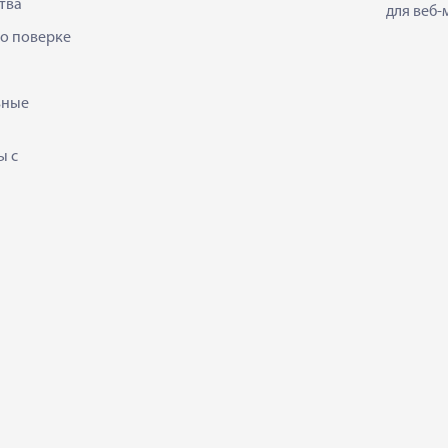
тва
для веб-
 о поверке
ьные
ы с