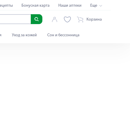
ецепты
Бонусная карта
Наши аптеки
Еще
Корзина
я
Уход за кожей
Сон и бессонница