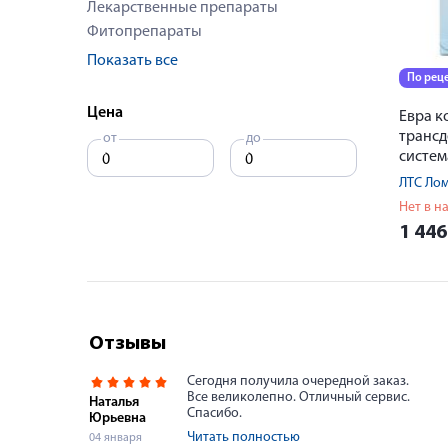
Лекарственные препараты
Фитопрепараты
Показать все
По рец
Цена
Евра к
транс
от
до
систем
150+20
ЛТС Лом
Нет в н
1 44
Отзывы
Сегодня получила очередной заказ.
Все великолепно. Отличный сервис.
Наталья
Спасибо.
Юрьевна
Читать полностью
04 января