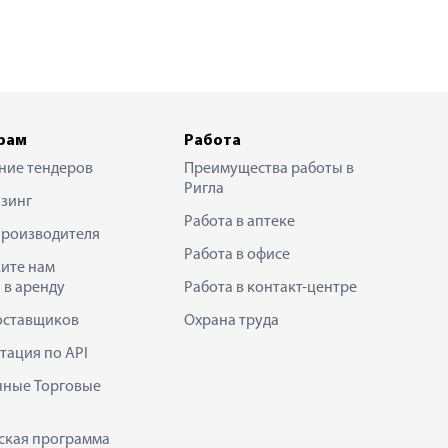
рам
Работа
ние тендеров
Преимущества работы в
Ригла
зинг
Работа в аптеке
производителя
Работа в офисе
ите нам
 в аренду
Работа в контакт-центре
оставщиков
Охрана труда
тация по API
нные Торговые
ская программа