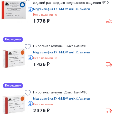
жидкий раствор для подкожного введения №10
Медгамал фил. ГУ НИИЭМ им.Н.Ф.Гамалеи
Нет в наличии
1 778
₽
По рецепту
Пирогенал ампулы 10мкг 1мл №10
Медгамал фил. ГУ НИИЭМ им.Н.Ф.Гамалеи
Нет в наличии
1 426
₽
По рецепту
Пирогенал ампулы 25мкг 1мл №10
Медгамал фил. ГУ НИИЭМ им.Н.Ф.Гамалеи
Нет в наличии
2 376
₽