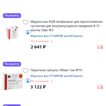
По рецепту
Имурон-вак БЦЖ лиофилизат для приготовления
суспензии для внутрипузырного введения 8-15
млн/мг 50мг №2
Медгамал фил. ГУ НИИЭМ им.Н.Ф.Гамалеи
Нет в наличии
2 641
₽
По рецепту
Пирогенал ампулы 100мкг 1мл №10
Медгамал фил. ГУ НИИЭМ им.Н.Ф.Гамалеи
Нет в наличии
3 122
₽