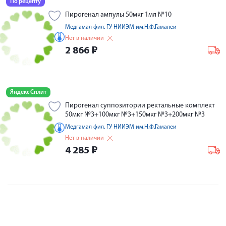
По рецепту
Пирогенал ампулы 50мкг 1мл №10
Медгамал фил. ГУ НИИЭМ им.Н.Ф.Гамалеи
Нет в наличии
2 866
₽
Яндекс Сплит
Пирогенал суппозитории ректальные комплект
50мкг №3+100мкг №3+150мкг №3+200мкг №3
Медгамал фил. ГУ НИИЭМ им.Н.Ф.Гамалеи
Нет в наличии
4 285
₽