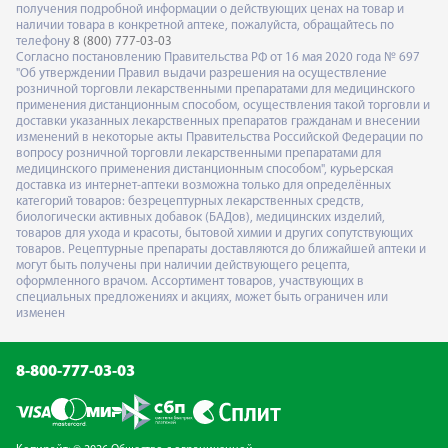
получения подробной информации о действующих ценах на товар и
наличии товара в конкретной аптеке, пожалуйста, обращайтесь по
телефону
8 (800) 777-03-03
Согласно постановлению Правительства РФ от 16 мая 2020 года № 697
"Об утверждении Правил выдачи разрешения на осуществление
розничной торговли лекарственными препаратами для медицинского
применения дистанционным способом, осуществления такой торговли и
доставки указанных лекарственных препаратов гражданам и внесении
изменений в некоторые акты Правительства Российской Федерации по
вопросу розничной торговли лекарственными препаратами для
медицинского применения дистанционным способом", курьерская
доставка из интернет-аптеки возможна только для определённых
категорий товаров: безрецептурных лекарственных средств,
биологически активных добавок (БАДов), медицинских изделий,
товаров для ухода и красоты, бытовой химии и других сопутствующих
товаров. Рецептурные препараты доставляются до ближайшей аптеки и
могут быть получены при наличии действующего рецепта,
оформленного врачом. Ассортимент товаров, участвующих в
специальных предложениях и акциях, может быть ограничен или
изменен
8-800-777-03-03