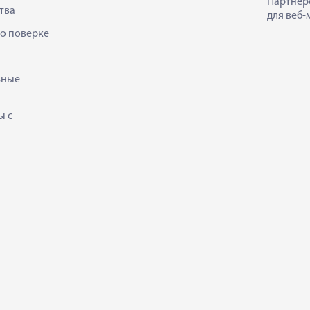
Партнер
тва
для веб-
 о поверке
ьные
ы с