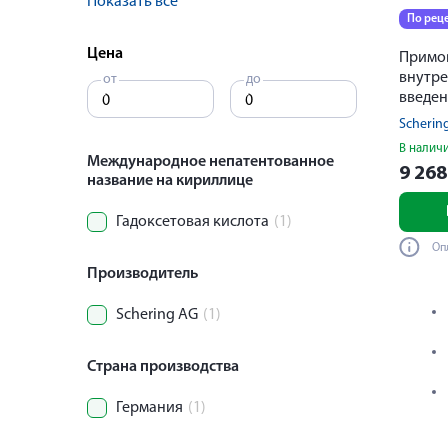
Показать все
По рец
Цена
Примов
внутр
от
до
введен
10мл
Scherin
В налич
Международное непатентованное
9 26
название на кириллице
Гадоксетовая кислота
(1)
Оп
Производитель
Schering AG
(1)
Страна производства
Германия
(1)