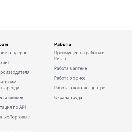
рам
Работа
ние тендеров
Преимущества работы в
Ригла
зинг
Работа в аптеке
производителя
Работа в офисе
ите нам
 в аренду
Работа в контакт-центре
оставщиков
Охрана труда
тация по API
нные Торговые