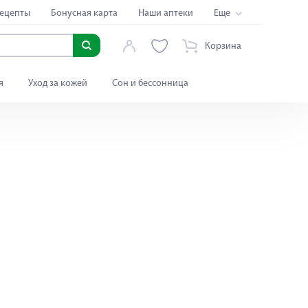
ецепты
Бонусная карта
Наши аптеки
Еще
Корзина
я
Уход за кожей
Сон и бессонница