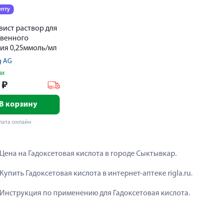
епту
ист раствор для
евенного
ия 0,25ммоль/мл
g AG
ии
8
₽
В корзину
лата онлайн
Цена на Гадоксетовая кислота в городе Сыктывкар.
Купить Гадоксетовая кислота в интернет-аптеке rigla.ru.
Инструкция по применению для Гадоксетовая кислота.