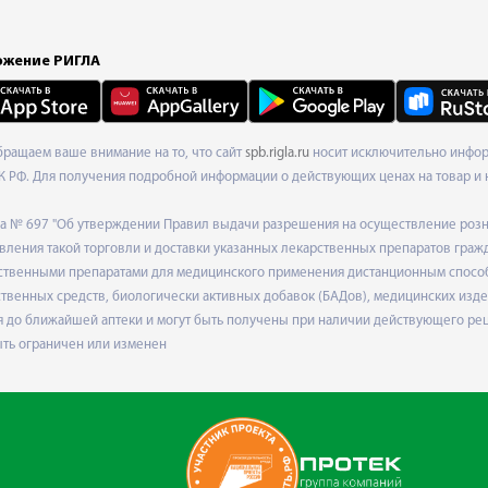
жение РИГЛА
Обращаем ваше внимание на то, что сайт
spb.rigla.ru
носит исключительно информ
К РФ. Для получения подробной информации о действующих ценах на товар и 
ода № 697 "Об утверждении Правил выдачи разрешения на осуществление роз
ления такой торговли и доставки указанных лекарственных препаратов граж
твенными препаратами для медицинского применения дистанционным способом
венных средств, биологически активных добавок (БАДов), медицинских издел
 до ближайшей аптеки и могут быть получены при наличии действующего рец
ыть ограничен или изменен