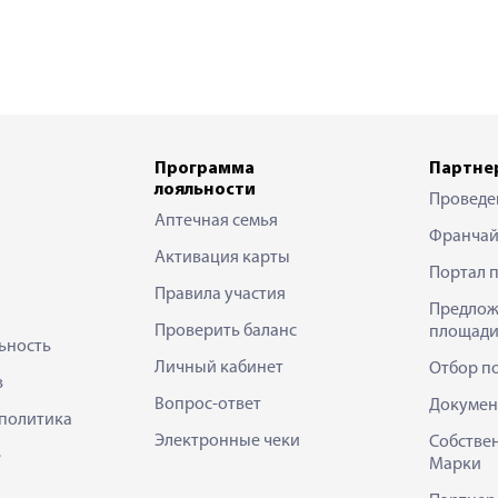
Программа
Партне
лояльности
Проведе
Аптечная семья
Франчай
Активация карты
Портал 
Правила участия
Предлож
Проверить баланс
площади
ьность
Личный кабинет
Отбор п
в
Вопрос-ответ
Докумен
политика
Электронные чеки
Собстве
е
Марки