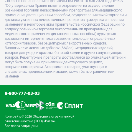
Согласно постановлению Правительства РФ от 16 мая 2020 года № 697
"Об утверждении Правил выдачи разрешения на осуществление
розничной торговли лекарственными препаратами для медицинского
применения дистанционным способом, осуществления такой торговли и
доставки указанных лекарственных препаратов гражданам и внесении
изменений в некоторые акты Правительства Российской Федерации по
вопросу розничной торговли лекарственными препаратами для
медицинского применения дистанционным способом", курьерская
доставка из интернет-аптеки возможна только для определённых
категорий товаров: безрецептурных лекарственных средств,
биологически активных добавок (БАДов), медицинских изделий,
товаров для ухода и красоты, бытовой химии и других сопутствующих
товаров. Рецептурные препараты доставляются до ближайшей аптеки и
могут быть получены при наличии действующего рецепта,
оформленного врачом. Ассортимент товаров, участвующих в
специальных предложениях и акциях, может быть ограничен или
изменен
8-800-777-03-03
Копирайт: © 2026 Общество с ограниченной
ответственностью (ООО) «Ригла»
Все права защищены