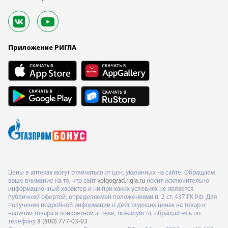
Приложение РИГЛА
Цены в аптеках могут отличаться от цен, указанных на сайте. Обращаем
ваше внимание на то, что сайт
volgograd.rigla.ru
носит исключительно
информационный характер и ни при каких условиях не является
публичной офертой, определяемой положениями п. 2 ст. 437 ГК РФ. Для
получения подробной информации о действующих ценах на товар и
наличии товара в конкретной аптеке, пожалуйста, обращайтесь по
телефону
8 (800) 777-03-03