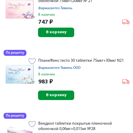
оболочкой 75мкг+20мкг № 21
Фармасинтез-Тюмень
В наличии
747
₽
В корзину
По рецепту
ПланиЖенс гесто 30 таблетки 75мкг+30мкг N21
Фармасинтез-Тюмень ООО
В наличии
983
₽
В корзину
По рецепту
Вендиол таблетки покрытые пленочной
оболочкой 0,06мг+0,015мг №28