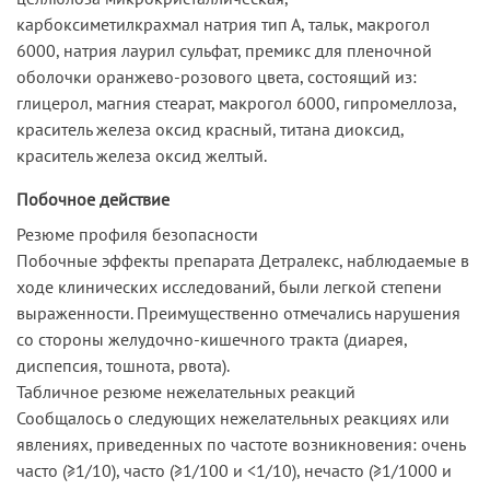
карбоксиметилкрахмал натрия тип А, тальк, макрогол
6000, натрия лаурил сульфат, премикс для пленочной
оболочки оранжево-розового цвета, состоящий из:
глицерол, магния стеарат, макрогол 6000, гипромеллоза,
краситель железа оксид красный, титана диоксид,
краситель железа оксид желтый.
Побочное действие
Резюме профиля безопасности
Побочные эффекты препарата Детралекс, наблюдаемые в
ходе клинических исследований, были легкой степени
выраженности. Преимущественно отмечались нарушения
со стороны желудочно-кишечного тракта (диарея,
диспепсия, тошнота, рвота).
Табличное резюме нежелательных реакций
Сообщалось о следующих нежелательных реакциях или
явлениях, приведенных по частоте возникновения: очень
часто (≥1/10), часто (≥1/100 и <1/10), нечасто (≥1/1000 и