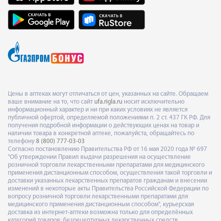
Цены в аптеках могут отличаться от цен, указанных на сайте. Обращаем
ваше внимание на то, что сайт
ufa.rigla.ru
носит исключительно
информационный характер и ни при каких условиях не является
публичной офертой, определяемой положениями п. 2 ст. 437 ГК РФ. Для
получения подробной информации о действующих ценах на товар и
наличии товара в конкретной аптеке, пожалуйста, обращайтесь по
телефону
8 (800) 777-03-03
Согласно постановлению Правительства РФ от 16 мая 2020 года № 697
"Об утверждении Правил выдачи разрешения на осуществление
розничной торговли лекарственными препаратами для медицинского
применения дистанционным способом, осуществления такой торговли и
доставки указанных лекарственных препаратов гражданам и внесении
изменений в некоторые акты Правительства Российской Федерации по
вопросу розничной торговли лекарственными препаратами для
медицинского применения дистанционным способом", курьерская
доставка из интернет-аптеки возможна только для определённых
категорий товаров: безрецептурных лекарственных средств,