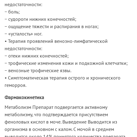
недостаточности:
− боль;
− судороги нижних конечностей;
− ощущение тяжести и распирания в ногах;
− «усталость» ног.
• Терапия проявлений венозно-лимфатической
недостаточности:
− отеки нижних конечностей;
− трофические изменения кожи и подкожной клетчатки;
− венозные трофические язвы.
• Симптоматическая терапия острого и хронического
геморроя.
Фармакокинетика
Метаболизм Препарат подвергается активному
метаболизму, что подтверждается присутствием
феноловых кислот в моче. Выведение Выводится из
организма в основном с калом. С мочой в среднем
выводится около 14% принятого количества препарата.