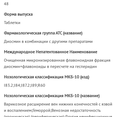
48
Форма выпуска
Таблетки
Фармакологическая группа АТС (название)
Диосмин в комбинации с другими препаратами
Международное Непатентованное Наименование
Очищенная микронизированная флавоноидная фракция
диосмин+флавоноиды в пересчете на гесперидин
Нозологическая классификация МКБ-10 (код)
I83.2;I84;I87.2;I89;R60
Нозологическая классификация МКБ-10 (название)
Варикозное расширение вен нижних конечностей с язвой
и воспалением;Геморрой;Венозная недостаточность
(хроническая) (периферическая);Другие неинфекционные