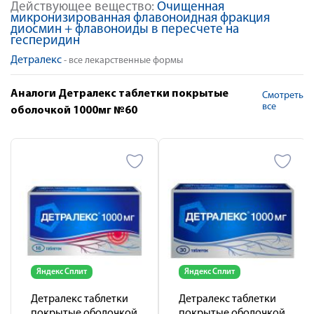
Действующее вещество:
Очищенная
микронизированная флавоноидная фракция
диосмин + флавоноиды в пересчете на
гесперидин
Детралекс
- все лекарственные формы
Аналоги Детралекс таблетки покрытые
Смотреть
все
оболочкой 1000мг №60
Яндекс Сплит
Яндекс Сплит
Детралекс таблетки
Детралекс таблетки
покрытые оболочкой
покрытые оболочкой