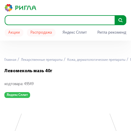
Акции
Распродажа
Яндекс Сплит
Ригла рекомендуе
Главная
Лекарственные препараты
Кожа, дерматологические препараты
Левомеколь мазь 40г
код товара:
49549
Яндекс Сплит
Я