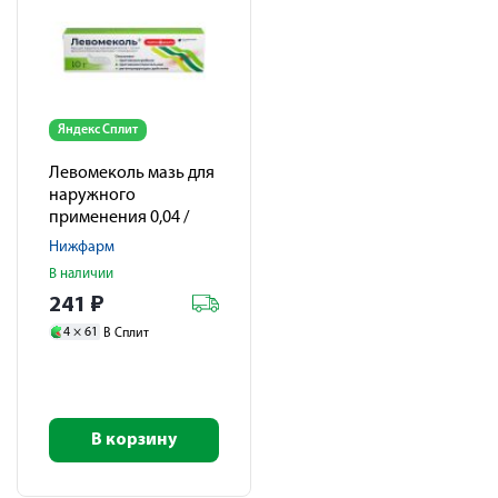
Яндекс Сплит
Левомеколь мазь для
наружного
применения 0,04 /
г+0,0075 / г 10г
Нижфарм
В наличии
241
₽
4 ×
61
В Сплит
В корзину