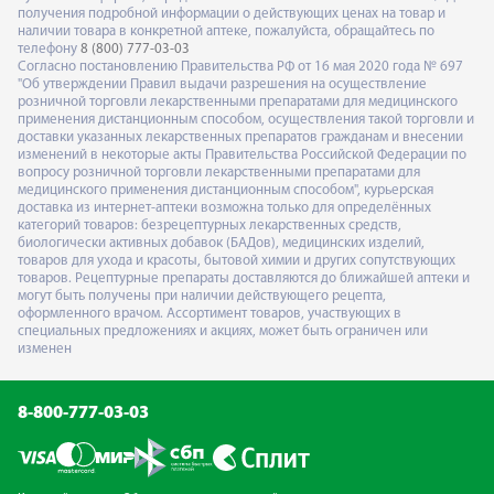
получения подробной информации о действующих ценах на товар и
наличии товара в конкретной аптеке, пожалуйста, обращайтесь по
телефону
8 (800) 777-03-03
Согласно постановлению Правительства РФ от 16 мая 2020 года № 697
"Об утверждении Правил выдачи разрешения на осуществление
розничной торговли лекарственными препаратами для медицинского
применения дистанционным способом, осуществления такой торговли и
доставки указанных лекарственных препаратов гражданам и внесении
изменений в некоторые акты Правительства Российской Федерации по
вопросу розничной торговли лекарственными препаратами для
медицинского применения дистанционным способом", курьерская
доставка из интернет-аптеки возможна только для определённых
категорий товаров: безрецептурных лекарственных средств,
биологически активных добавок (БАДов), медицинских изделий,
товаров для ухода и красоты, бытовой химии и других сопутствующих
товаров. Рецептурные препараты доставляются до ближайшей аптеки и
могут быть получены при наличии действующего рецепта,
оформленного врачом. Ассортимент товаров, участвующих в
специальных предложениях и акциях, может быть ограничен или
изменен
8-800-777-03-03