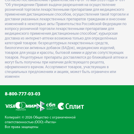
Согласно постановлению Правительства РФ от 16 мая 2020 года № 697
"Об утверждении Правил выдачи разрешения на осуществление
розничной торговли лекарственными препаратами для медицинского
применения дистанционным способом, осуществления такой торговли и
доставки указанных лекарственных препаратов гражданам и внесении
изменений в некоторые акты Правительства Российской Федерации по
вопросу розничной торговли лекарственными препаратами для
медицинского применения дистанционным способом", курьерская
доставка из интернет-аптеки возможна только для определённых
категорий товаров: безрецептурных лекарственных средств,
биологически активных добавок (БАДов), медицинских изделий,
товаров для ухода и красоты, бытовой химии и других сопутствующих
товаров. Рецептурные препараты доставляются до ближайшей аптеки и
могут быть получены при наличии действующего рецепта,
оформленного врачом. Ассортимент товаров, участвующих в
специальных предложениях и акциях, может быть ограничен или
изменен
8-800-777-03-03
Копирайт: © 2026 Общество с ограниченной
ответственностью (ООО) «Ригла»
Все права защищены