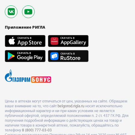
Приложение РИГЛА
Цены в аптеках могут отличаться от цен, указанных на сайте. Обращаем
ваше внимание на то, что сайт
belgorod.rigla.ru
носит исключительно
информационный характер и ни при каких условиях не является
публичной офертой, определяемой положениями п. 2 ст. 437 ГК РФ. Для
получения подробной информации о действующих ценах на товар и
наличии товара в конкретной аптеке, пожалуйста, обращайтесь по
телефону
8 (800) 777-03-03