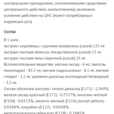
снотворными препаратами, гипотензивными средствами
центрального действия, анальгетиками), возможно
усиление действия на ЦНС (может потребоваться
коррекция доз).
Состав
В 1 капс.
экстракт корневищ с корнями валерианы (сухой) 125 мг
экстракт листьев мелиссы лекарственной (сухой) 25 мг
экстракт листьев мяты перечной (сухой) 25 мг
Вспомогательные вещества: магния оксид - 6 мг, лактозы
моногидрат - 85.5 мг, магния гидросиликат - 8.1 мг, магния
стеарат - 2.2 мг, кремния диоксид коллоидный безводный
- 3.2 мг.
Состав оболочки капсулы: титана диоксид (Е171) - 1.369%,
железа оксид красный (Е172) - 0.7527%, хинолин желтый
(Е104) - 0.0153%, закатно-желтый (Е110) (sunset yellow) -
0.0368%, азорубин (E122) - 0.0438%,
метилпарагидроксибензоат (E128) - 0.2945%,