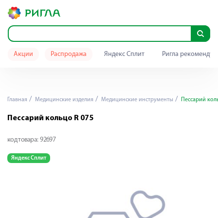
Акции
Распродажа
Яндекс Сплит
Ригла рекомендуе
Главная
Медицинские изделия
Медицинские инструменты
Пессарий коль
Пессарий кольцо R 075
код товара:
92697
Яндекс Сплит