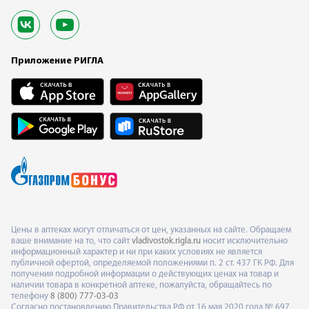
Приложение РИГЛА
Цены в аптеках могут отличаться от цен, указанных на сайте. Обращаем
ваше внимание на то, что сайт
vladivostok.rigla.ru
носит исключительно
информационный характер и ни при каких условиях не является
публичной офертой, определяемой положениями п. 2 ст. 437 ГК РФ. Для
получения подробной информации о действующих ценах на товар и
наличии товара в конкретной аптеке, пожалуйста, обращайтесь по
телефону
8 (800) 777-03-03
Согласно постановлению Правительства РФ от 16 мая 2020 года № 697