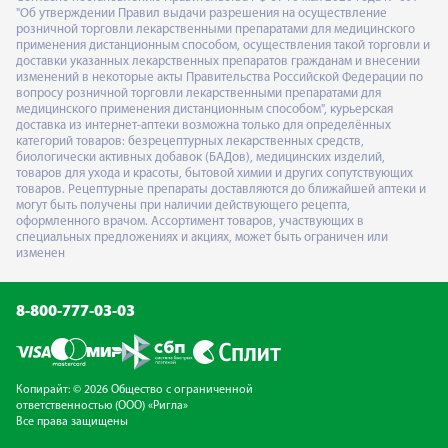
"Об утверждении Правил выдачи разрешения на осуществление
розничной торговли лекарственными препаратами для медицинского
применения дистанционным способом, осуществления такой торговли и
доставки указанных лекарственных препаратов гражданам и внесении
изменений в некоторые акты Правительства Российской Федерации по
вопросу розничной торговли лекарственными препаратами для
медицинского применения дистанционным способом", курьерская
доставка из интернет-аптеки возможна только для определённых
категорий товаров: безрецептурных лекарственных средств,
биологически активных добавок (БАДов), медицинских изделий,
товаров для ухода и красоты, бытовой химии и других сопутствующих
товаров. Рецептурные препараты доставляются до ближайшей аптеки и
могут быть получены при наличии действующего рецепта,
оформленного врачом. Ассортимент товаров, участвующих в
специальных предложениях и акциях, может быть ограничен или
изменен
8-800-777-03-03
Копирайт: © 2026 Общество с ограниченной
ответственностью (ООО) «Ригла»
Все права защищены