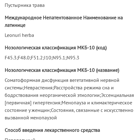
Пустырника трава
Международное Непатентованное Наименование на
латинице
Leonuri herba
Нозологическая классификация МКБ-10 (код)
F45.3;F48.0;F51.2;I10;N95.1;N95.3
Нозологическая классификация МКБ-10 (название)
Соматоформная дисфункция вегетативной нервной
системы;Неврастения;Расстройства режима сна и
бодрствования неорганической этиологии;Эссенциальная
[первичная] гипертензия;Менопауза и климактерическое
состояние у женщин;Состояния, связанные с искусственно
вызванной менопаузой
Способ введения лекарственного средства
Пероральный