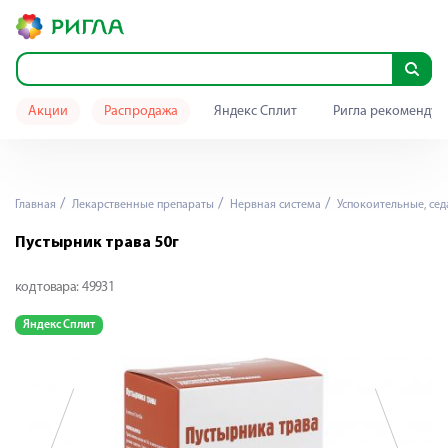
Акции
Распродажа
Яндекс Сплит
Ригла рекомендуе
Главная
Лекарственные препараты
Нервная система
Успокоительные, се
Пустырник трава 50г
код товара:
49931
Яндекс Сплит
Я