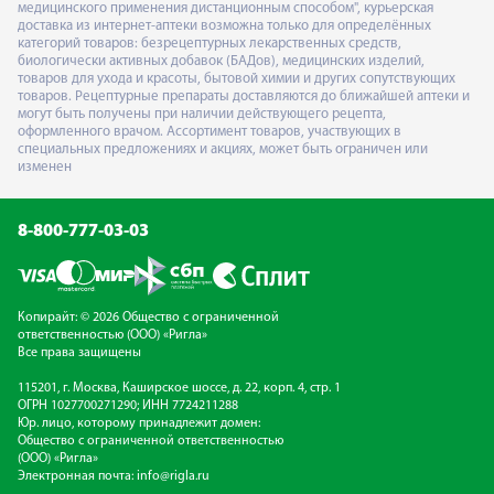
медицинского применения дистанционным способом", курьерская
доставка из интернет-аптеки возможна только для определённых
категорий товаров: безрецептурных лекарственных средств,
биологически активных добавок (БАДов), медицинских изделий,
товаров для ухода и красоты, бытовой химии и других сопутствующих
товаров. Рецептурные препараты доставляются до ближайшей аптеки и
могут быть получены при наличии действующего рецепта,
оформленного врачом. Ассортимент товаров, участвующих в
специальных предложениях и акциях, может быть ограничен или
изменен
8-800-777-03-03
Копирайт: © 2026 Общество с ограниченной
ответственностью (ООО) «Ригла»
Все права защищены
115201, г. Москва, Каширское шоссе, д. 22, корп. 4, стр. 1
ОГРН 1027700271290; ИНН 7724211288
Юр. лицо, которому принадлежит домен:
Общество с ограниченной ответственностью
(ООО) «Ригла»
Электронная почта:
info@rigla.ru