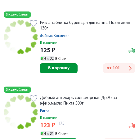
Яндекс Сплит
Ригла таблетка бурлящая для ванны Позитивин
130г
Фабрик Косметик
В наличии
125
₽
4 ×
32
В Сплит
В корзину
от
101
Яндекс Сплит
Добрый аптекарь соль морская Др.Аква
эфир.масло Пихта 500г
Ригла
В наличии
175
123
₽
4 ×
31
В Сплит