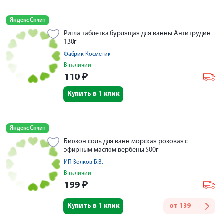
Яндекс Сплит
Ригла таблетка бурлящая для ванны Антитрудин
130г
Фабрик Косметик
В наличии
110
₽
Купить в 1 клик
Яндекс Сплит
Биозон соль для ванн морская розовая с
эфирным маслом вербены 500г
ИП Волков Б.В.
В наличии
199
₽
Купить в 1 клик
от
139