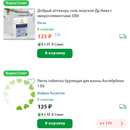
Яндекс Сплит
Добрый аптекарь соль морская Др.Аква с
микроэлементами 500г
Ригла
В наличии
175
123
₽
4 ×
31
В Сплит
В корзину
Яндекс Сплит
Ригла таблетка бурлящая для ванны Антибубнин
130г
Фабрик Косметик
В наличии
125
₽
4 ×
32
В Сплит
В корзину
от
101