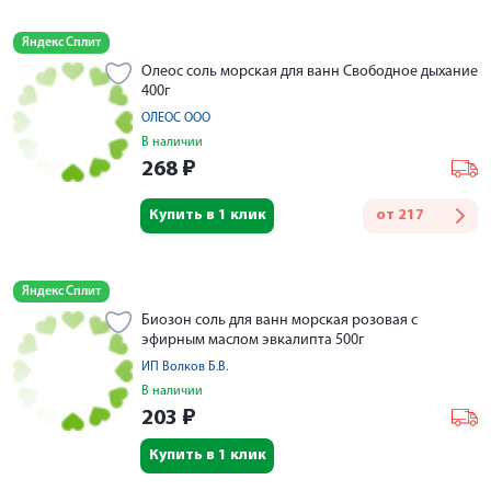
Яндекс Сплит
Олеос соль морская для ванн Свободное дыхание
400г
ОЛЕОС ООО
В наличии
268
₽
Купить в 1 клик
от
217
Яндекс Сплит
Биозон соль для ванн морская розовая с
эфирным маслом эвкалипта 500г
ИП Волков Б.В.
В наличии
203
₽
Купить в 1 клик