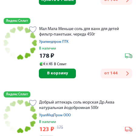
Яндекс Сплит
Мал Мала Меньше соль для ванн для детей
фильтр-пакетыак. череда 450г
Уралмедпром ПТК
В наличии
178
₽
4 ×
45
В Сплит
В корзину
от
144
Яндекс Сплит
Добрый аптекарь соль морская Др.Аква
натуральная йодобромная 500г
УралМедПром ООО
В наличии
175
123
₽