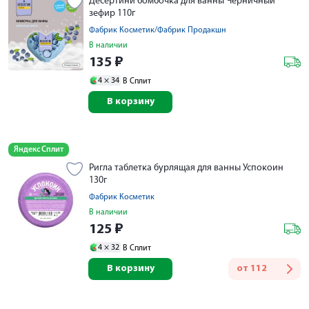
Десертини бомбочка для ванны Черничный
зефир 110г
Фабрик Косметик/Фабрик Продакшн
В наличии
135
₽
4 ×
34
В Сплит
В корзину
Яндекс Сплит
Ригла таблетка бурлящая для ванны Успокоин
130г
Фабрик Косметик
В наличии
125
₽
4 ×
32
В Сплит
В корзину
от
112