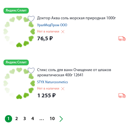
Яндекс Сплит
Доктор Аква соль морская природная 1000г
УралМедПром ООО
Нет в наличии
76,5
₽
Яндекс Сплит
Стикс соль для ванн Очищение от шлаков
ароматическая 400г 12641
STYX Naturcosmetics
Нет в наличии
1 255
₽
...
1
2
3
4
10