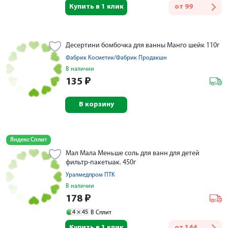
Купить в 1 клик
от
99
Десертини бомбочка для ванны Манго шейк 110г
Фабрик Косметик/Фабрик Продакшн
В наличии
135
₽
В корзину
Яндекс Сплит
Мал Мала Меньше соль для ванн для детей
фильтр-пакетыак. 450г
Уралмедпром ПТК
В наличии
178
₽
4 ×
45
В Сплит
Купить в 1 клик
от
144