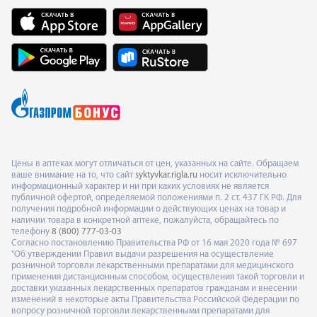
Цены в аптеках могут отличаться от цен, указанных на сайте. Обращаем
ваше внимание на то, что сайт
syktyvkar.rigla.ru
носит исключительно
информационный характер и ни при каких условиях не является
публичной офертой, определяемой положениями п. 2 ст. 437 ГК РФ. Для
получения подробной информации о действующих ценах на товар и
наличии товара в конкретной аптеке, пожалуйста, обращайтесь по
телефону
8 (800) 777-03-03
Согласно постановлению Правительства РФ от 16 мая 2020 года № 697
"Об утверждении Правил выдачи разрешения на осуществление
розничной торговли лекарственными препаратами для медицинского
применения дистанционным способом, осуществления такой торговли и
доставки указанных лекарственных препаратов гражданам и внесении
изменений в некоторые акты Правительства Российской Федерации по
вопросу розничной торговли лекарственными препаратами для