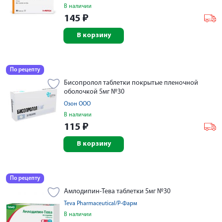
В наличии
145
₽
В корзину
По рецепту
Бисопролол таблетки покрытые пленочной
оболочкой 5мг №30
Озон ООО
В наличии
115
₽
В корзину
По рецепту
Амлодипин-Тева таблетки 5мг №30
Teva Pharmaceutical/Р-Фарм
В наличии