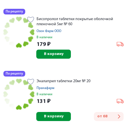
По рецепту
Бисопролол таблетки покрытые оболочкой
пленочной 5мг № 60
Озон Фарм ООО
В наличии
179
₽
В корзину
По рецепту
Эналаприл таблетки 20мг № 20
Пранафарм
В наличии
131
₽
В корзину
от
68