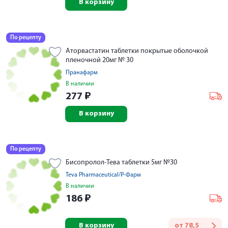
В корзину
По рецепту
Аторвастатин таблетки покрытые оболочкой
пленочной 20мг № 30
Пранафарм
В наличии
277
₽
В корзину
По рецепту
Бисопролол-Тева таблетки 5мг №30
Teva Pharmaceutical/Р-Фарм
В наличии
186
₽
В корзину
от
78,5