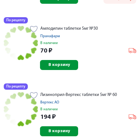
По рецепту
Амлодипин таблетки 5мг №30
Пранафарм
В наличии
70
₽
В корзину
По рецепту
Лизиноприл-Вертекс таблетки 5мг № 60
Вертекс АО
В наличии
194
₽
В корзину