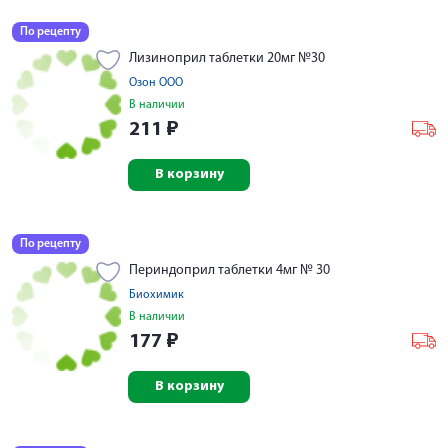
По рецепту
Лизиноприл таблетки 20мг №30
Озон ООО
В наличии
211
₽
В корзину
По рецепту
Периндоприл таблетки 4мг № 30
Биохимик
В наличии
177
₽
В корзину