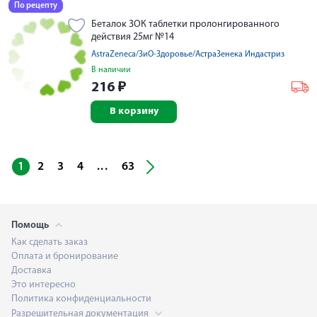
По рецепту
Беталок ЗОК таблетки пролонгированного
действия 25мг №14
AstraZeneca/ЗиО-Здоровье/АстраЗенека Индастриз
В наличии
216
₽
В корзину
...
1
2
3
4
63
Помощь
Как сделать заказ
Оплата и бронирование
Доставка
Это интересно
Политика конфиденциальности
Разрешительная документация