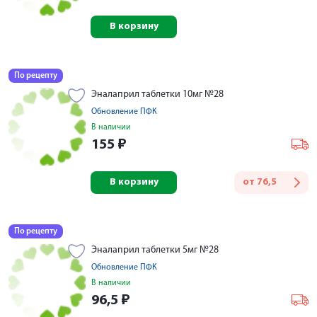
В корзину
По рецепту
Эналаприл таблетки 10мг №28
Обновление ПФК
В наличии
155
₽
В корзину
от
76,5
По рецепту
Эналаприл таблетки 5мг №28
Обновление ПФК
В наличии
96,5
₽