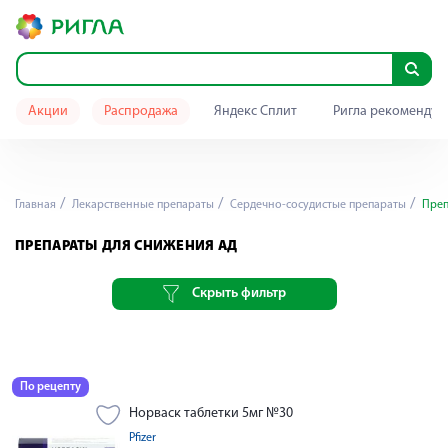
Акции
Распродажа
Яндекс Сплит
Ригла рекомендуе
Главная
Лекарственные препараты
Сердечно-сосудистые препараты
Преп
ПРЕПАРАТЫ ДЛЯ СНИЖЕНИЯ АД
Скрыть фильтр
По рецепту
Норваск таблетки 5мг №30
Pfizer