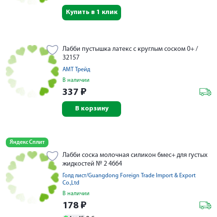
Купить в 1 клик
Лабби пустышка латекс с круглым соском 0+ /
32157
АМТ Трейд
В наличии
337
₽
В корзину
Яндекс Сплит
Лабби соска молочная силикон 6мес+ для густых
жидкостей № 2 4664
Голд лист/Guangdong Foreign Trade Import & Export
Co.,Ltd
В наличии
178
₽