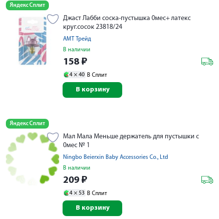
Яндекс Сплит
Джаст Лабби соска-пустышка 0мес+ латекс
круг.сосок 23818/24
АМТ Трейд
В наличии
158
₽
4 ×
40
В Сплит
В корзину
Яндекс Сплит
Мал Мала Меньше держатель для пустышки с
0мес № 1
Ningbo Beierxin Baby Accessories Co., Ltd
В наличии
209
₽
4 ×
53
В Сплит
В корзину