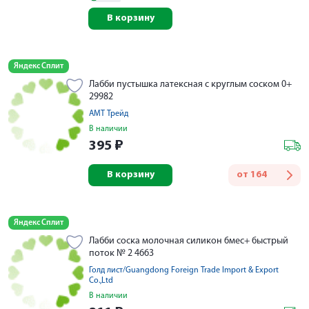
В корзину
Яндекс Сплит
Лабби пустышка латексная с круглым соском 0+
29982
АМТ Трейд
В наличии
395
₽
В корзину
от
164
Яндекс Сплит
Лабби соска молочная силикон 6мес+ быстрый
поток № 2 4663
Голд лист/Guangdong Foreign Trade Import & Export
Co.,Ltd
В наличии