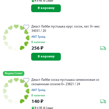
4 ×
45
В Сплит
В корзину
Джаст Лабби пустышка круг. сосок, лат. 0+ мес
34031 / 20
АМТ Трейд
В наличии
256
₽
В корзину
Яндекс Сплит
Джаст Лабби соска-пустышка силиконовая со
скошенным соском 0+ 23821 / 24
АМТ Трейд
В наличии
140
₽
4 ×
35
В Сплит