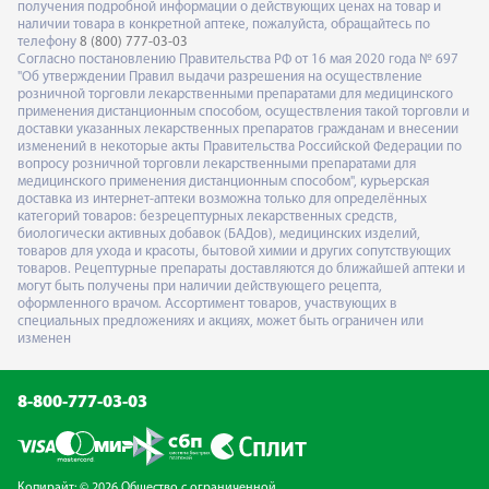
получения подробной информации о действующих ценах на товар и
наличии товара в конкретной аптеке, пожалуйста, обращайтесь по
телефону
8 (800) 777-03-03
Согласно постановлению Правительства РФ от 16 мая 2020 года № 697
"Об утверждении Правил выдачи разрешения на осуществление
розничной торговли лекарственными препаратами для медицинского
применения дистанционным способом, осуществления такой торговли и
доставки указанных лекарственных препаратов гражданам и внесении
изменений в некоторые акты Правительства Российской Федерации по
вопросу розничной торговли лекарственными препаратами для
медицинского применения дистанционным способом", курьерская
доставка из интернет-аптеки возможна только для определённых
категорий товаров: безрецептурных лекарственных средств,
биологически активных добавок (БАДов), медицинских изделий,
товаров для ухода и красоты, бытовой химии и других сопутствующих
товаров. Рецептурные препараты доставляются до ближайшей аптеки и
могут быть получены при наличии действующего рецепта,
оформленного врачом. Ассортимент товаров, участвующих в
специальных предложениях и акциях, может быть ограничен или
изменен
8-800-777-03-03
Копирайт: © 2026 Общество с ограниченной