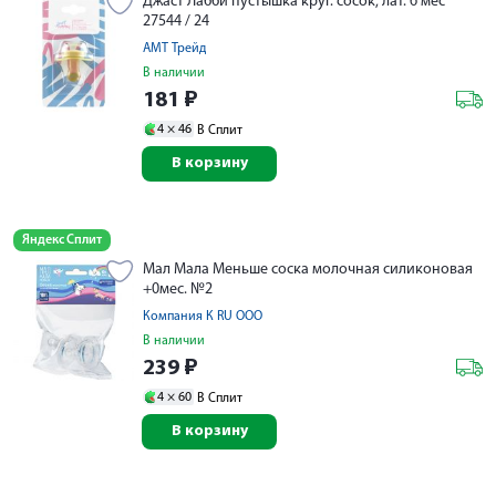
Джаст Лабби пустышка круг. сосок, лат. 6 мес
27544 / 24
АМТ Трейд
В наличии
181
₽
4 ×
46
В Сплит
В корзину
Яндекс Сплит
Мал Мала Меньше соска молочная силиконовая
+0мес. №2
Компания К RU ООО
В наличии
239
₽
4 ×
60
В Сплит
В корзину