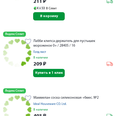
211
₽
4 ×
53
В Сплит
В корзину
Яндекс Сплит
Лабби клипса-держатель для пустышек
мороженое 0+ / 28405 / 16
Голд лист
В наличии
209
₽
Купить в 1 клик
Яндекс Сплит
Маммелан соска силиконовая +6мес. №2
Ideal Houseware CO. Ltd.
В наличии