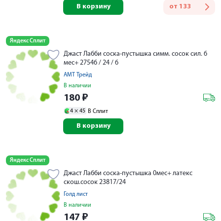
В корзину
от
133
Яндекс Сплит
Джаст Лабби соска-пустышка симм. сосок сил. 6
мес+ 27546 / 24 / 6
АМТ Трейд
В наличии
180
₽
4 ×
45
В Сплит
В корзину
Яндекс Сплит
Джаст Лабби соска-пустышка 0мес+ латекс
скош.сосок 23817/24
Голд лист
В наличии
147
₽