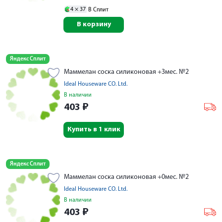
4 ×
37
В Сплит
В корзину
Яндекс Сплит
Маммелан соска силиконовая +3мес. №2
Ideal Houseware CO. Ltd.
В наличии
403
₽
Купить в 1 клик
Яндекс Сплит
Маммелан соска силиконовая +0мес. №2
Ideal Houseware CO. Ltd.
В наличии
403
₽