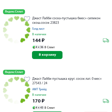
Яндекс Сплит
Джаст Лабби соска-пустышка 6мес+ силикон
скош.сосок 23823
Голд лист
В наличии
144
₽
4 ×
36
В Сплит
В корзину
Яндекс Сплит
Джаст Лабби пустышка круг. сосок лат. 0 мес+
27543 / 24
АМТ Трейд
В наличии
170
₽
4 ×
43
В Сплит