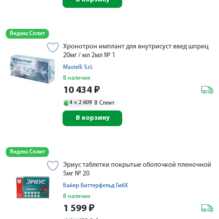
Яндекс Сплит
Хронотрон имплант для внутрисуст введ шприц
20мг / мл 2мл № 1
Mastelli S.r.l.
В наличии
10 434
₽
4 ×
2 609
В Сплит
В корзину
Яндекс Сплит
Эриус таблетки покрытые оболочкой пленочной
5мг № 20
Байер Биттерфельд ГмбХ
В наличии
1 599
₽