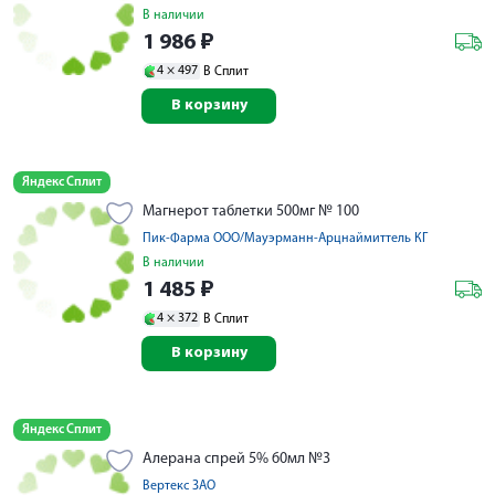
В наличии
1 986
₽
4 ×
497
В Сплит
В корзину
Яндекс Сплит
Магнерот таблетки 500мг № 100
Пик-Фарма ООО/Мауэрманн-Арцнаймиттель КГ
В наличии
1 485
₽
4 ×
372
В Сплит
В корзину
Яндекс Сплит
Алерана спрей 5% 60мл №3
Вертекс ЗАО