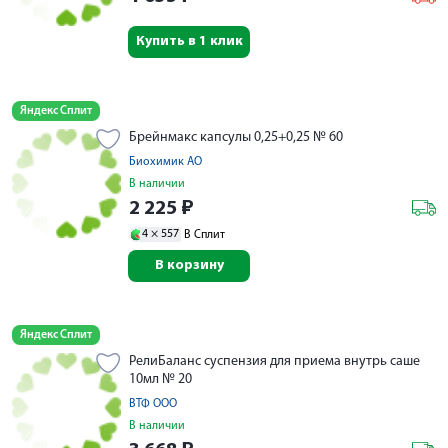
Купить в 1 клик
Яндекс Сплит
Брейнмакс капсулы 0,25+0,25 № 60
Биохимик АО
В наличии
2 225
₽
4 ×
557
В Сплит
В корзину
Яндекс Сплит
РелиБаланс суспензия для приема внутрь саше
10мл № 20
ВТФ ООО
В наличии