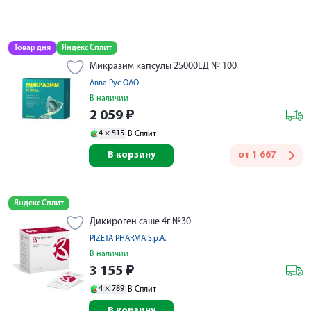
Товар дня
Яндекс Сплит
Микразим капсулы 25000ЕД № 100
Авва Рус ОАО
В наличии
2 059
₽
4 ×
515
В Сплит
В корзину
от
1 667
Яндекс Сплит
Дикироген саше 4г №30
PIZETA PHARMA S.p.A.
В наличии
3 155
₽
4 ×
789
В Сплит
В корзину