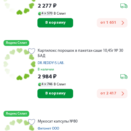
2 277
₽
4 ×
570
В Сплит
В корзину
от
1 651
Яндекс Сплит
Картилокс порошок в пакетах-саше 10,45г № 30
БАД
DR. REDDY\'S LAB.
В наличии
2 984
₽
4 ×
746
В Сплит
В корзину
от
2 417
Яндекс Сплит
Мукосат капсулы №80
Фитонет ООО