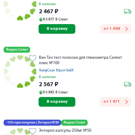
В наличии
2 467
₽
4 ×
617
В Сплит
В корзину
от
1 998
Яндекс Сплит
Ван Тач тест-полоски для глюкометра Селект
плюс №100
ЛайфСкан Юроп ГмбХ
В наличии
2 567
₽
4 ×
642
В Сплит
В корзину
от
1 871
-15% при покупке с Энтерол №30
Яндекс Сплит
Энтерол капсулы 250мг №50