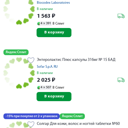
Biocodex Laboratoires
В наличии
1 563
₽
4 ×
391
В Сплит
В корзину
Яндекс Сплит
Энтеролактис Плюс капсулы 316мг № 15 БАД
Sofar S.p.A. RU
В наличии
2 025
₽
4 ×
507
В Сплит
В корзину
-15% при покупке от 2-х упаковок
Яндекс Сплит
Солгар Для кожи, волос и ногтей таблетки №60