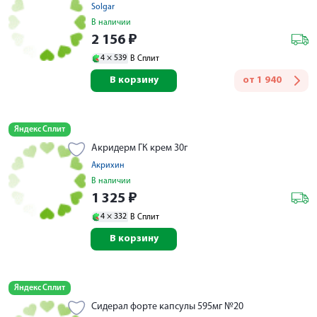
Solgar
В наличии
2 156
₽
4 ×
539
В Сплит
В корзину
от
1 940
Яндекс Сплит
Акридерм ГК крем 30г
Акрихин
В наличии
1 325
₽
4 ×
332
В Сплит
В корзину
Яндекс Сплит
Сидерал форте капсулы 595мг №20