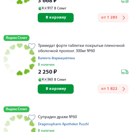
3 668
₽
4 ×
917
В Сплит
В корзину
от
1 283
Яндекс Сплит
Тримедат форте таблетки покрытые пленочной
оболочкой пролонг. 300мг №60
Валента Фармацевтика
В наличии
2 250
₽
4 ×
563
В Сплит
В корзину
от
1 822
Яндекс Сплит
Супрадин драже №60
Dragenopharm Apotheker Puschl
В наличии