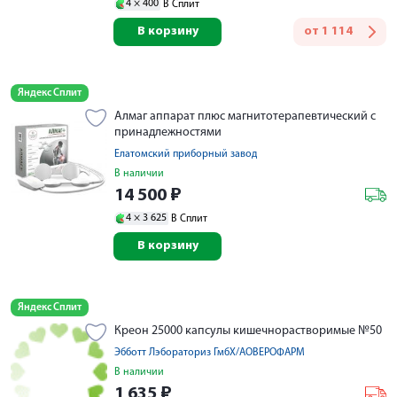
4 ×
400
В Сплит
В корзину
от
1 114
Яндекс Сплит
Алмаг аппарат плюс магнитотерапевтический с
принадлежностями
Елатомский приборный завод
В наличии
14 500
₽
4 ×
3 625
В Сплит
В корзину
Яндекс Сплит
Креон 25000 капсулы кишечнорастворимые №50
Эбботт Лэбораториз ГмбХ/АОВЕРОФАРМ
В наличии
1 635
₽