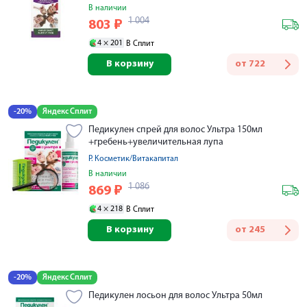
В наличии
1 004
803
₽
4 ×
201
В Сплит
В корзину
от
722
-20%
Яндекс Сплит
Педикулен спрей для волос Ультра 150мл
+гребень+увеличительная лупа
Р. Косметик/Витакапитал
В наличии
1 086
869
₽
4 ×
218
В Сплит
В корзину
от
245
-20%
Яндекс Сплит
Педикулен лосьон для волос Ультра 50мл