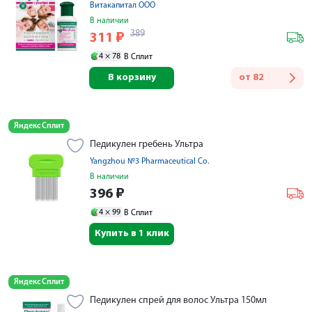
Витакапитал ООО
В наличии
389
311
₽
4 ×
78
В Сплит
В корзину
от
82
Яндекс Сплит
Педикулен гребень Ультра
Yangzhou №3 Pharmaceutical Co.
В наличии
396
₽
4 ×
99
В Сплит
Купить в 1 клик
Яндекс Сплит
Педикулен спрей для волос Ультра 150мл