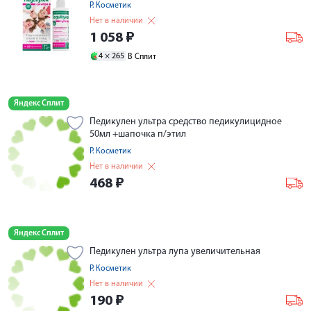
Р. Косметик
Нет в наличии
1 058
₽
4 ×
265
В Сплит
Яндекс Сплит
Педикулен ультра средство педикулицидное
50мл +шапочка п/этил
Р. Косметик
Нет в наличии
468
₽
Яндекс Сплит
Педикулен ультра лупа увеличительная
Р. Косметик
Нет в наличии
190
₽