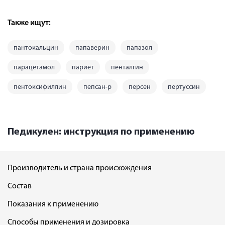
Также ищут:
пантокальцин
папаверин
папазол
парацетамол
париет
пенталгин
пентоксифиллин
пепсан-р
персен
пертуссин
Педикулен: инструкция по применению
Производитель и страна происхождения
Состав
Показания к применению
Способы применения и дозировка