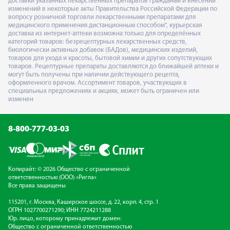
доставки указанных лекарственных препаратов гражданам и внесении
изменений в некоторые акты Правительства Российской Федерации по
вопросу розничной торговли лекарственными препаратами для
медицинского применения дистанционным способом", курьерская
доставка из интернет-аптеки возможна только для определённых
категорий товаров: безрецептурных лекарственных средств,
биологически активных добавок (БАДов), медицинских изделий,
товаров для ухода и красоты, бытовой химии и других сопутствующих
товаров. Рецептурные препараты доставляются до ближайшей аптеки и
могут быть получены при наличии действующего рецепта,
оформленного врачом. Ассортимент товаров, участвующих в
специальных предложениях и акциях, может быть ограничен или
изменен
8-800-777-03-03
Копирайт: © 2026 Общество с ограниченной
ответственностью (ООО) «Ригла»
Все права защищены
115201, г. Москва, Каширское шоссе, д. 22, корп. 4, стр. 1
ОГРН 1027700271290; ИНН 7724211288
Юр. лицо, которому принадлежит домен:
Общество с ограниченной ответственностью