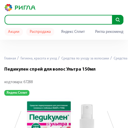
Акции
Распродажа
Яндекс Сплит
Ригла рекомендуе
Главная
Гигиена, красота и уход
Средства по уходу за волосами
Средства
Педикулен спрей для волос Ультра 150мл
код товара:
67288
Яндекс Сплит
Я