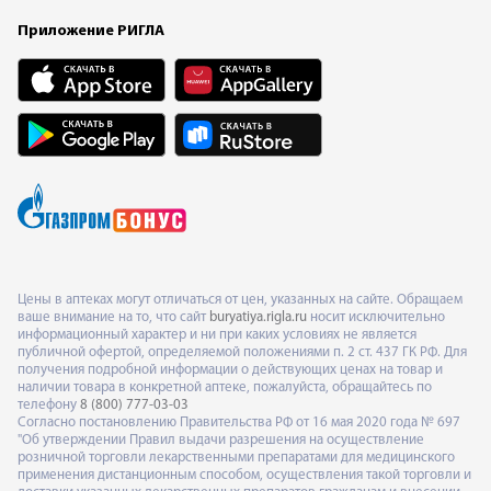
Приложение РИГЛА
Цены в аптеках могут отличаться от цен, указанных на сайте. Обращаем
ваше внимание на то, что сайт
buryatiya.rigla.ru
носит исключительно
информационный характер и ни при каких условиях не является
публичной офертой, определяемой положениями п. 2 ст. 437 ГК РФ. Для
получения подробной информации о действующих ценах на товар и
наличии товара в конкретной аптеке, пожалуйста, обращайтесь по
телефону
8 (800) 777-03-03
Согласно постановлению Правительства РФ от 16 мая 2020 года № 697
"Об утверждении Правил выдачи разрешения на осуществление
розничной торговли лекарственными препаратами для медицинского
применения дистанционным способом, осуществления такой торговли и