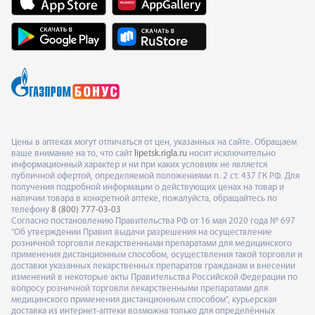
Цены в аптеках могут отличаться от цен, указанных на сайте. Обращаем
ваше внимание на то, что сайт
lipetsk.rigla.ru
носит исключительно
информационный характер и ни при каких условиях не является
публичной офертой, определяемой положениями п. 2 ст. 437 ГК РФ. Для
получения подробной информации о действующих ценах на товар и
наличии товара в конкретной аптеке, пожалуйста, обращайтесь по
телефону
8 (800) 777-03-03
Согласно постановлению Правительства РФ от 16 мая 2020 года № 697
"Об утверждении Правил выдачи разрешения на осуществление
розничной торговли лекарственными препаратами для медицинского
применения дистанционным способом, осуществления такой торговли и
доставки указанных лекарственных препаратов гражданам и внесении
изменений в некоторые акты Правительства Российской Федерации по
вопросу розничной торговли лекарственными препаратами для
медицинского применения дистанционным способом", курьерская
доставка из интернет-аптеки возможна только для определённых