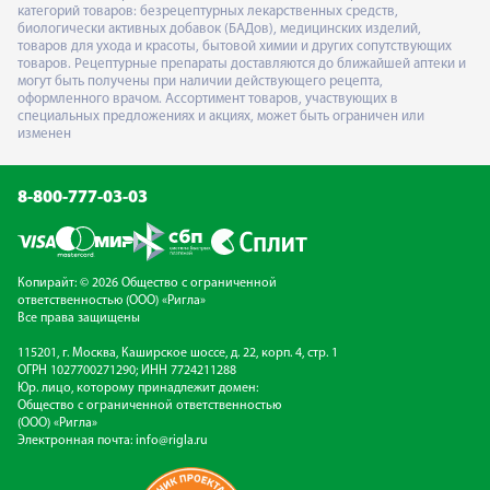
категорий товаров: безрецептурных лекарственных средств,
биологически активных добавок (БАДов), медицинских изделий,
товаров для ухода и красоты, бытовой химии и других сопутствующих
товаров. Рецептурные препараты доставляются до ближайшей аптеки и
могут быть получены при наличии действующего рецепта,
оформленного врачом. Ассортимент товаров, участвующих в
специальных предложениях и акциях, может быть ограничен или
изменен
8-800-777-03-03
Копирайт: © 2026 Общество с ограниченной
ответственностью (ООО) «Ригла»
Все права защищены
115201, г. Москва, Каширское шоссе, д. 22, корп. 4, стр. 1
ОГРН 1027700271290; ИНН 7724211288
Юр. лицо, которому принадлежит домен:
Общество с ограниченной ответственностью
(ООО) «Ригла»
Электронная почта:
info@rigla.ru