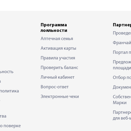
Программа
Партне
лояльности
Проведе
Аптечная семья
Франчай
Активация карты
Портал 
Правила участия
Предлож
Проверить баланс
площади
ьность
Личный кабинет
Отбор п
в
Вопрос-ответ
Докумен
политика
Электронные чеки
Собстве
е
Марки
Партнер
тва
для веб-
 о поверке