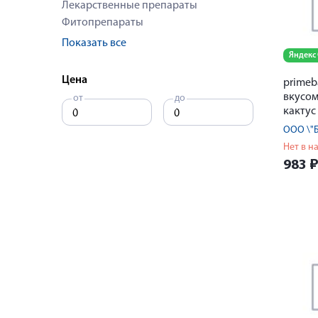
Лекарственные препараты
Фитопрепараты
Показать все
Яндекс
Цена
primeb
вкусом
от
до
кактус
ООО \"
Нет в н
983