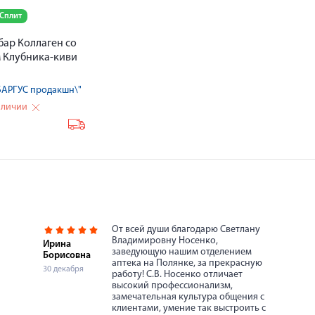
 Сплит
ар Коллаген со
 Клубника-киви
БАРГУС продакшн\"
аличии
₽
От всей души благодарю Светлану
Владимировну Носенко,
Ирина
заведующую нашим отделением
Борисовна
аптека на Полянке, за прекрасную
30 декабря
работу! С.В. Носенко отличает
высокий профессионализм,
замечательная культура общения с
клиентами, умение так выстроить с