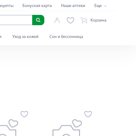
ецепты
Бонусная карта
Наши аптеки
Еще
Корзина
я
Уход за кожей
Сон и бессонница