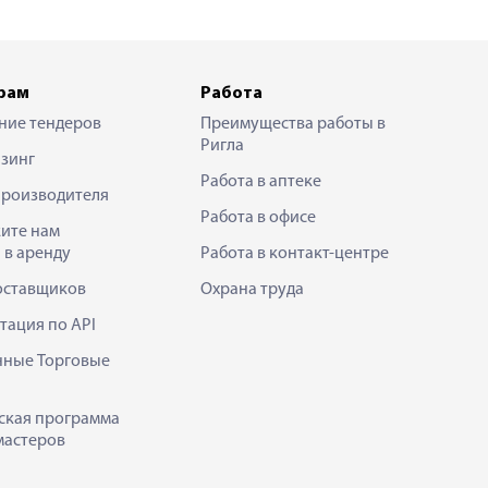
рам
Работа
ние тендеров
Преимущества работы в
Ригла
зинг
Работа в аптеке
производителя
Работа в офисе
ите нам
 в аренду
Работа в контакт-центре
оставщиков
Охрана труда
тация по API
нные Торговые
ская программа
мастеров