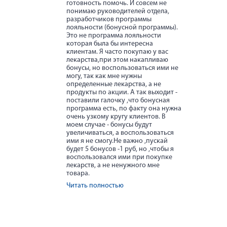
готовность помочь. И совсем не
понимаю руководителей отдела,
разработчиков программы
лояльности (бонусной программы).
Это не программа лояльности
которая была бы интересна
клиентам. Я часто покупаю у вас
лекарства,при этом накапливаю
бонусы, но воспользоваться ими не
могу, так как мне нужны
определенные лекарства, а не
продукты по акции. А так выходит -
поставили галочку ,что бонусная
программа есть, по факту она нужна
очень узкому кругу клиентов. В
моем случае - бонусы будут
увеличиваться, а воспользоваться
ими я не смогу.Не важно ,пускай
будет 5 бонусов -1 руб, но ,чтобы я
воспользовался ими при покупке
лекарств, а не ненужного мне
товара.
Читать полностью