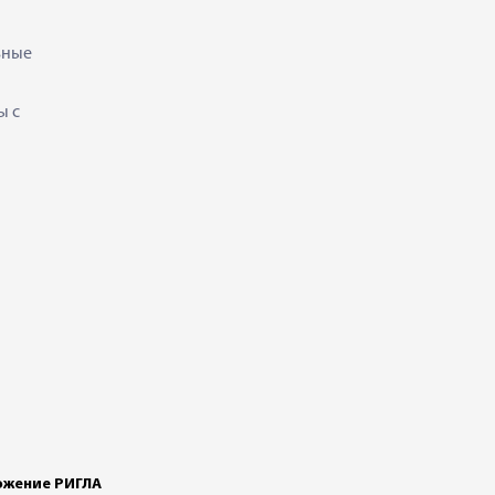
ьные
ы с
жение РИГЛА