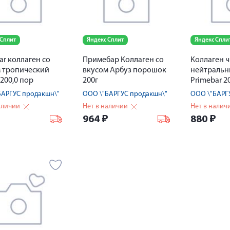
 Сплит
Яндекс Сплит
Яндекс Спли
ar коллаген со
Примебар Коллаген со
Коллаген ч
 тропический
вкусом Арбуз порошок
нейтральн
 200,0 пор
200г
Primebar 2
БАРГУС продакшн\"
ООО \"БАРГУС продакшн\"
ООО \"БАРГ
аличии
Нет в наличии
Нет в налич
₽
964
₽
880
₽