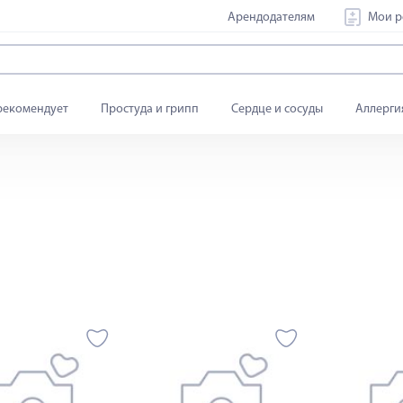
Арендодателям
Мои р
рекомендует
Простуда и грипп
Сердце и сосуды
Аллерги