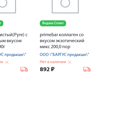
т
Яндекс Сплит
истый(Pyre) с
primebar коллаген со
ым вкусом
вкусом экзотический
00г
микс 200,0 пор
УС продакшн\"
ООО \"БАРГУС продакшн\"
ии
Нет в наличии
892
₽