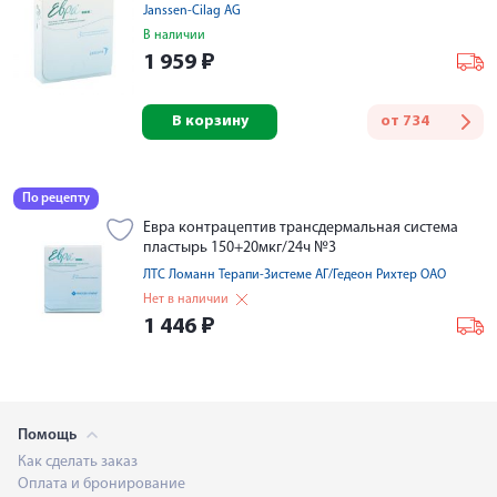
Janssen-Cilag AG
В наличии
1 959
₽
В корзину
от
734
По рецепту
Евра контрацептив трансдермальная система
пластырь 150+20мкг/24ч №3
ЛТС Ломанн Терапи-Зистеме АГ/Гедеон Рихтер ОАО
Нет в наличии
1 446
₽
Помощь
Как сделать заказ
Оплата и бронирование