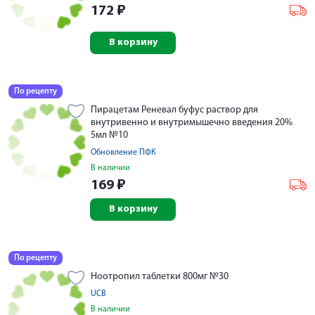
172
₽
В корзину
По рецепту
Пирацетам Реневал буфус раствор для
внутривенно и внутримышечно введения 20%
5мл №10
Обновление ПФК
В наличии
169
₽
В корзину
По рецепту
Ноотропил таблетки 800мг №30
UCB
В наличии