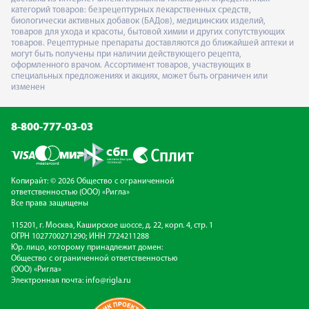
категорий товаров: безрецептурных лекарственных средств,
биологически активных добавок (БАДов), медицинских изделий,
товаров для ухода и красоты, бытовой химии и других сопутствующих
товаров. Рецептурные препараты доставляются до ближайшей аптеки и
могут быть получены при наличии действующего рецепта,
оформленного врачом. Ассортимент товаров, участвующих в
специальных предложениях и акциях, может быть ограничен или
изменен
8-800-777-03-03
Копирайт: © 2026 Общество с ограниченной
ответственностью (ООО) «Ригла»
Все права защищены
115201, г. Москва, Каширское шоссе, д. 22, корп. 4, стр. 1
ОГРН 1027700271290; ИНН 7724211288
Юр. лицо, которому принадлежит домен:
Общество с ограниченной ответственностью
(ООО) «Ригла»
Электронная почта:
info@rigla.ru