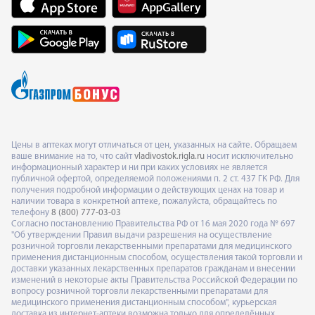
Цены в аптеках могут отличаться от цен, указанных на сайте. Обращаем
ваше внимание на то, что сайт
vladivostok.rigla.ru
носит исключительно
информационный характер и ни при каких условиях не является
публичной офертой, определяемой положениями п. 2 ст. 437 ГК РФ. Для
получения подробной информации о действующих ценах на товар и
наличии товара в конкретной аптеке, пожалуйста, обращайтесь по
телефону
8 (800) 777-03-03
Согласно постановлению Правительства РФ от 16 мая 2020 года № 697
"Об утверждении Правил выдачи разрешения на осуществление
розничной торговли лекарственными препаратами для медицинского
применения дистанционным способом, осуществления такой торговли и
доставки указанных лекарственных препаратов гражданам и внесении
изменений в некоторые акты Правительства Российской Федерации по
вопросу розничной торговли лекарственными препаратами для
медицинского применения дистанционным способом", курьерская
доставка из интернет-аптеки возможна только для определённых