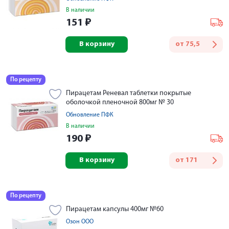
В наличии
151
₽
В корзину
от
75,5
По рецепту
Пирацетам Реневал таблетки покрытые
оболочкой пленочной 800мг № 30
Обновление ПФК
В наличии
190
₽
В корзину
от
171
По рецепту
Пирацетам капсулы 400мг №60
Озон ООО