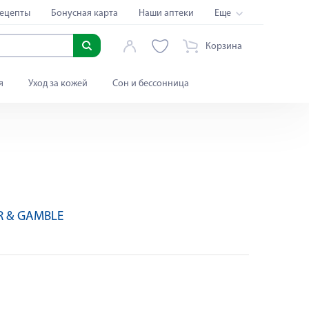
ецепты
Бонусная карта
Наши аптеки
Еще
Корзина
я
Уход за кожей
Сон и бессонница
R & GAMBLE