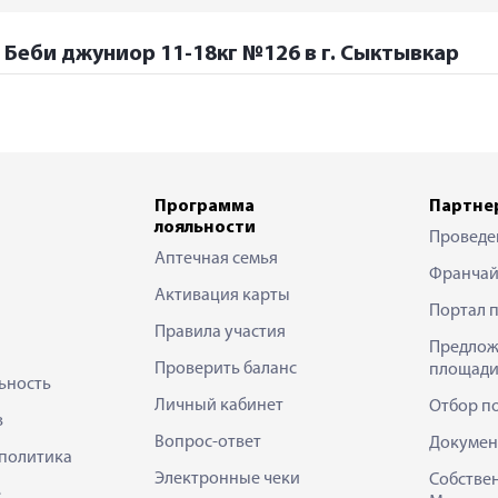
 Беби джуниор 11-18кг №126 в г. Сыктывкар
Программа
Партне
лояльности
Проведе
Аптечная семья
Франчай
Активация карты
Портал 
Правила участия
Предлож
Проверить баланс
площади
ьность
Личный кабинет
Отбор п
в
Вопрос-ответ
Докумен
политика
Электронные чеки
Собстве
е