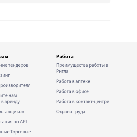
рам
Работа
ние тендеров
Преимущества работы в
Ригла
зинг
Работа в аптеке
производителя
Работа в офисе
ите нам
 в аренду
Работа в контакт-центре
оставщиков
Охрана труда
тация по API
нные Торговые