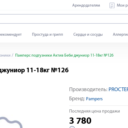
Арендодателям
Мои р
рекомендует
Простуда и грипп
Сердце и сосуды
Аллерги
зники
Памперс подгузники Актив Беби джуниор 11-18кг №126
джуниор 11-18кг №126
Производитель:
PROCTE
Бренд:
Pampers
Последняя цена продажи
3 780