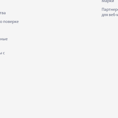
Марки
Партнер
тва
для веб-
 о поверке
ьные
ы с