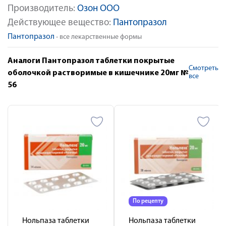
Производитель:
Озон ООО
Действующее вещество:
Пантопразол
Пантопразол
- все лекарственные формы
Аналоги Пантопразол таблетки покрытые
Смотреть
оболочкой растворимые в кишечнике 20мг №
все
56
По рецепту
Нольпаза таблетки
Нольпаза таблетки