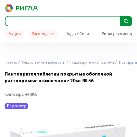
Акции
Распродажа
Яндекс Сплит
Ригла рекомендуе
Главная
Лекарственные препараты
Пищеварительная система
Препараты 
Пантопразол таблетки покрытые оболочкой
растворимые в кишечнике 20мг № 56
код товара:
441866
По рецепту
П