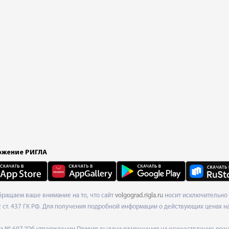
жение РИГЛА
Обращаем ваше внимание на то, что сайт
volgograd.rigla.ru
носит исключительно 
ст. 437 ГК РФ. Для получения подробной информации о действующих ценах на 