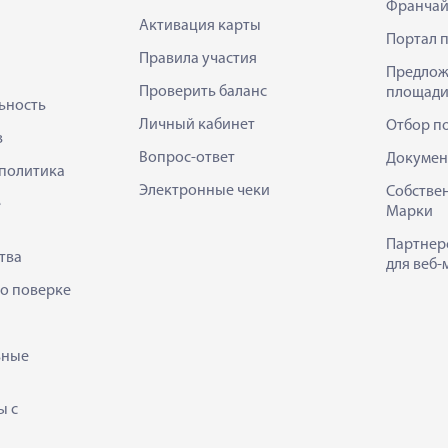
Франчай
Активация карты
Портал 
Правила участия
Предлож
Проверить баланс
площади
ьность
Личный кабинет
Отбор п
в
Вопрос-ответ
Докумен
политика
Электронные чеки
Собстве
е
Марки
Партнер
тва
для веб-
 о поверке
ьные
ы с