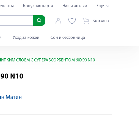
ецепты
Бонусная карта
Наши аптеки
Еще
Корзина
я
Уход за кожей
Сон и бессонница
ЛИПКИМ СЛОЕМ С СУПЕРАБСОРБЕНТОМ 60Х90 N10
90 N10
ин Матен