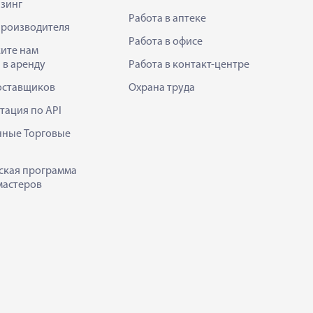
зинг
Работа в аптеке
производителя
Работа в офисе
ите нам
 в аренду
Работа в контакт-центре
оставщиков
Охрана труда
тация по API
нные Торговые
ская программа
мастеров