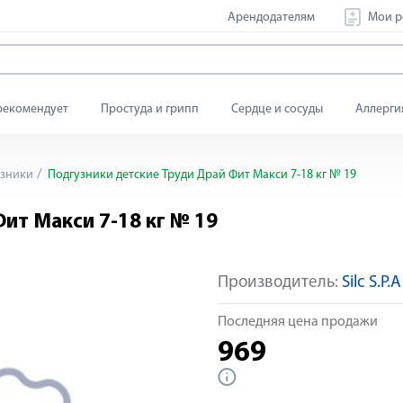
Арендодателям
Мои р
рекомендует
Простуда и грипп
Сердце и сосуды
Аллерги
зники
Подгузники детские Труди Драй Фит Макси 7-18 кг № 19
ит Макси 7-18 кг № 19
Производитель:
Silc S.P.A
Последняя цена продажи
969