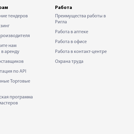
рам
Работа
ние тендеров
Преимущества работы в
Ригла
зинг
Работа в аптеке
производителя
Работа в офисе
ите нам
 в аренду
Работа в контакт-центре
оставщиков
Охрана труда
тация по API
нные Торговые
ская программа
мастеров