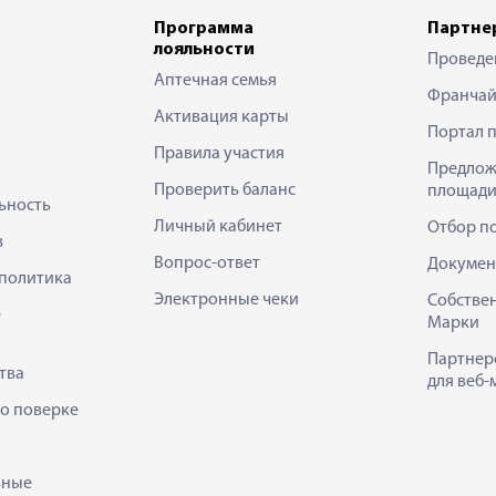
Программа
Партне
лояльности
Проведе
Аптечная семья
Франчай
Активация карты
Портал 
Правила участия
Предлож
Проверить баланс
площади
ьность
Личный кабинет
Отбор п
в
Вопрос-ответ
Докумен
политика
Электронные чеки
Собстве
е
Марки
Партнер
тва
для веб-
 о поверке
ьные