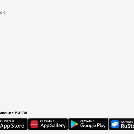
ы с
жение РИГЛА