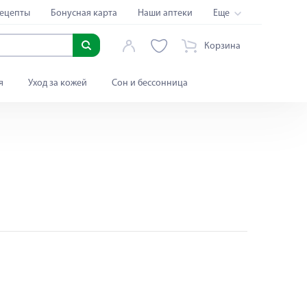
ецепты
Бонусная карта
Наши аптеки
Еще
Корзина
я
Уход за кожей
Сон и бессонница