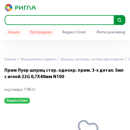
Акции
Распродажа
Яндекс Сплит
Ригла рекомендуе
Главная
Медицинские изделия
Шприцы, катетеры, системы для инфузий
Ш
Прим Луер шприц стер. однокр. прим. 3-х детал. 5мл
с иглой 22G 0,7Х40мм N100
код товара:
119612
Яндекс Сплит