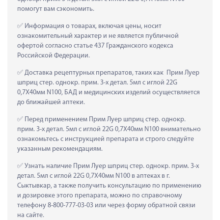
помогут вам сэкономить.
 Информация о товарах, включая цены, носит 
ознакомительный характер и не является публичной 
офертой согласно статье 437 Гражданского кодекса 
Российской Федерации.
 Доставка рецептурных препаратов, таких как  Прим Луер 
шприц стер. однокр. прим. 3-х детал. 5мл с иглой 22G 
0,7Х40мм N100, БАД и медицинских изделий осуществляется 
до ближайшей аптеки.
 Перед применением Прим Луер шприц стер. однокр. 
прим. 3-х детал. 5мл с иглой 22G 0,7Х40мм N100 внимательно 
ознакомьтесь с инструкцией препарата и строго следуйте 
указанным рекомендациям.
 Узнать наличие Прим Луер шприц стер. однокр. прим. 3-х 
детал. 5мл с иглой 22G 0,7Х40мм N100 в аптеках в г. 
Сыктывкар, а также получить консультацию по применению 
и дозировке этого препарата, можно по справочному 
телефону 8-800-777-03-03 или через форму обратной связи 
на сайте.