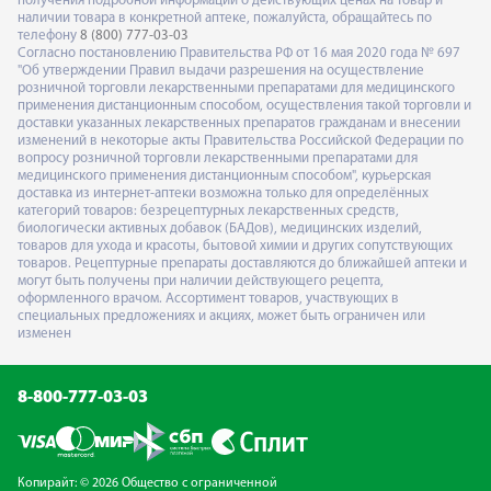
получения подробной информации о действующих ценах на товар и
наличии товара в конкретной аптеке, пожалуйста, обращайтесь по
телефону
8 (800) 777-03-03
Согласно постановлению Правительства РФ от 16 мая 2020 года № 697
"Об утверждении Правил выдачи разрешения на осуществление
розничной торговли лекарственными препаратами для медицинского
применения дистанционным способом, осуществления такой торговли и
доставки указанных лекарственных препаратов гражданам и внесении
изменений в некоторые акты Правительства Российской Федерации по
вопросу розничной торговли лекарственными препаратами для
медицинского применения дистанционным способом", курьерская
доставка из интернет-аптеки возможна только для определённых
категорий товаров: безрецептурных лекарственных средств,
биологически активных добавок (БАДов), медицинских изделий,
товаров для ухода и красоты, бытовой химии и других сопутствующих
товаров. Рецептурные препараты доставляются до ближайшей аптеки и
могут быть получены при наличии действующего рецепта,
оформленного врачом. Ассортимент товаров, участвующих в
специальных предложениях и акциях, может быть ограничен или
изменен
8-800-777-03-03
Копирайт: © 2026 Общество с ограниченной