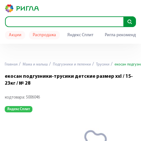
Акции
Распродажа
Яндекс Сплит
Ригла рекомендуе
Главная
Мама и малыш
Подгузники и пеленки
Трусики
екосан подгузни
екосан подгузники-трусики детские размер xxl / 15-
23кг / № 28
код товара:
5006046
Яндекс Сплит