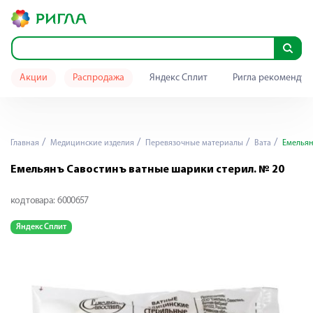
Акции
Распродажа
Яндекс Сплит
Ригла рекомендуе
Главная
Медицинские изделия
Перевязочные материалы
Вата
Емельян
Емельянъ Савостинъ ватные шарики стерил. № 20
код товара:
6000657
Яндекс Сплит