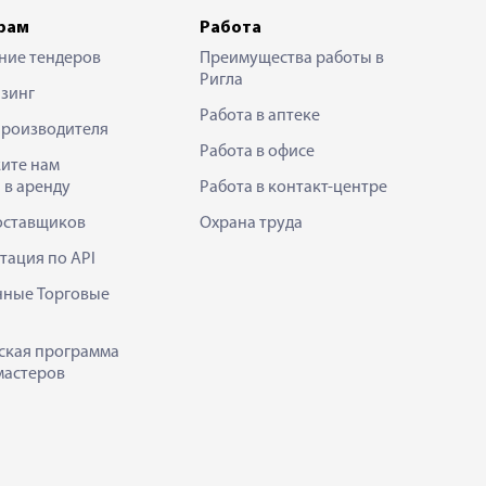
рам
Работа
ние тендеров
Преимущества работы в
Ригла
зинг
Работа в аптеке
производителя
Работа в офисе
ите нам
 в аренду
Работа в контакт-центре
оставщиков
Охрана труда
тация по API
нные Торговые
ская программа
мастеров