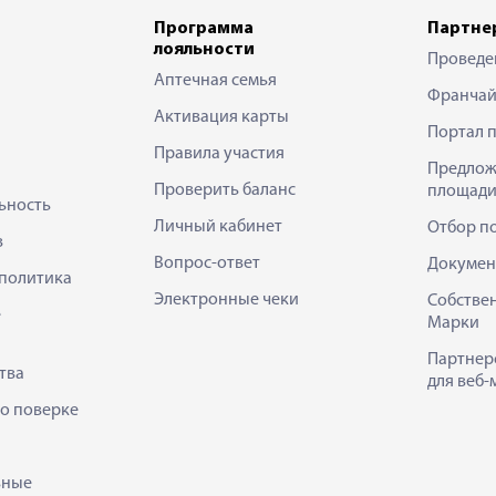
Программа
Партне
лояльности
Проведе
Аптечная семья
Франчай
Активация карты
Портал 
Правила участия
Предлож
Проверить баланс
площади
ьность
Личный кабинет
Отбор п
в
Вопрос-ответ
Докумен
политика
Электронные чеки
Собстве
е
Марки
Партнер
тва
для веб-
 о поверке
ьные