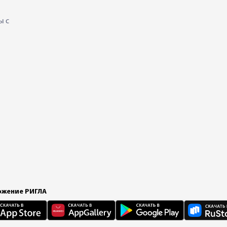
ы с
жение РИГЛА