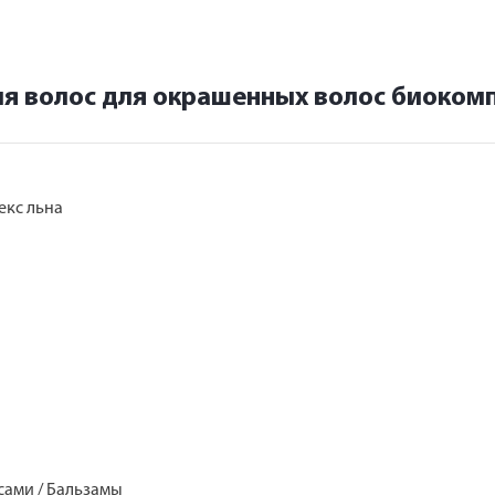
я волос для окрашенных волос биокомп
екс льна
осами / Бальзамы