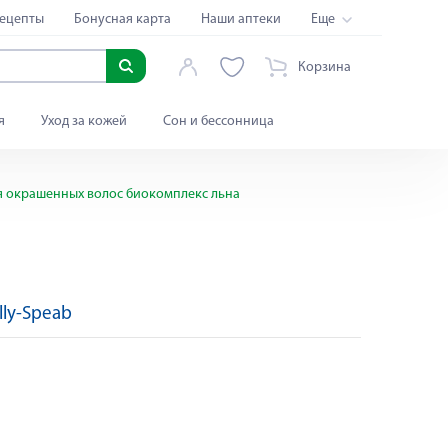
ецепты
Бонусная карта
Наши аптеки
Еще
Корзина
я
Уход за кожей
Сон и бессонница
я окрашенных волос биокомплекс льна
illy-Speab