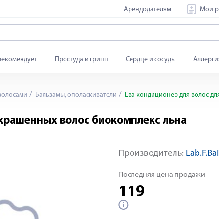
Арендодателям
Мои р
рекомендует
Простуда и грипп
Сердце и сосуды
Аллерги
 волосами
Бальзамы, ополаскиватели
Ева кондиционер для волос дл
окрашенных волос биокомплекс льна
Производитель:
Lab.F.Ba
Последняя цена продажи
119