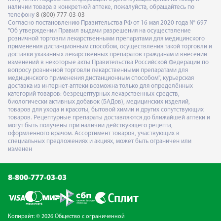
наличии товара в конкретной аптеке, пожалуйста, обращайтесь по
телефону
8 (800) 777-03-03
Согласно постановлению Правительства РФ от 16 мая 2020 года № 697
"Об утверждении Правил выдачи разрешения на осуществление
розничной торговли лекарственными препаратами для медицинского
применения дистанционным способом, осуществления такой торговли и
доставки указанных лекарственных препаратов гражданам и внесении
изменений в некоторые акты Правительства Российской Федерации по
вопросу розничной торговли лекарственными препаратами для
медицинского применения дистанционным способом", курьерская
доставка из интернет-аптеки возможна только для определённых
категорий товаров: безрецептурных лекарственных средств,
биологически активных добавок (БАДов), медицинских изделий,
товаров для ухода и красоты, бытовой химии и других сопутствующих
товаров. Рецептурные препараты доставляются до ближайшей аптеки и
могут быть получены при наличии действующего рецепта,
оформленного врачом. Ассортимент товаров, участвующих в
специальных предложениях и акциях, может быть ограничен или
изменен
8-800-777-03-03
Копирайт: © 2026 Общество с ограниченной