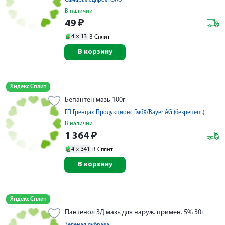
Самарамедпром ОАО
В наличии
49
₽
4 ×
13
В Сплит
В корзину
Яндекс Сплит
Бепантен мазь 100г
ГП Гренцах Продукционс ГмбХ/Bayer AG (безрецепт.)
В наличии
1 364
₽
4 ×
341
В Сплит
В корзину
Яндекс Сплит
Пантенол ЗД мазь для наруж. примен. 5% 30г