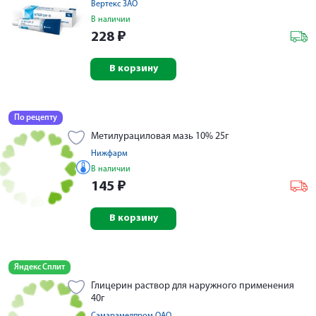
Вертекс ЗАО
В наличии
228
₽
В корзину
По рецепту
Метилурациловая мазь 10% 25г
Нижфарм
В наличии
145
₽
В корзину
Яндекс Сплит
Глицерин раствор для наружного применения
40г