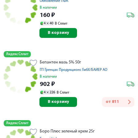
Обновление ПФК
В наличии
160
₽
4 ×
40
В Сплит
В корзину
Яндекс Сплит
Бепантен мазь 5% 50г
ГП Гренцах Продукционс ГмбХ/БАЙЕР АО
В наличии
902
₽
4 ×
226
В Сплит
В корзину
от
811
Яндекс Сплит
Боро Плюс зеленый крем 25г