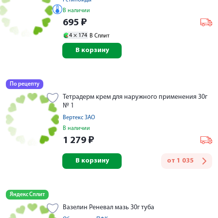
Ретиноиды
В наличии
695
₽
4 ×
174
В Сплит
В корзину
По рецепту
Тетрадерм крем для наружного применения 30г
№ 1
Вертекс ЗАО
В наличии
1 279
₽
В корзину
от
1 035
Яндекс Сплит
Вазелин Реневал мазь 30г туба