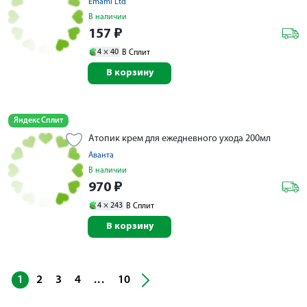
Emami Ltd
В наличии
157
₽
4 ×
40
В Сплит
В корзину
Яндекс Сплит
Атопик крем для ежедневного ухода 200мл
Аванта
В наличии
970
₽
4 ×
243
В Сплит
В корзину
...
1
2
3
4
10