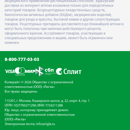
медицинского применения дистанционным способом", курьерская
доставка из интернет-аптеки возможна только для определённых
категорий товаров: безрецептурных лекарственных средств,
биологически активных добавок (БАДов), медицинских изделий,
товаров для ухода и красоты, бытовой химии и других сопутствующих
товаров. Рецептурные препараты доставляются до ближайшей аптеки и
могут быть получены при наличии действующего рецепта,
оформленного врачом. Ассортимент товаров, участвующих в
специальных предложениях и акциях, может быть ограничен или
изменен
8-800-777-03-03
Копирайт: © 2026 Общество с ограниченной
ответственностью (ООО) «Ригла»
Все права защищены
115201, г. Москва, Каширское шоссе, д. 22, корп. 4, стр. 1
ОГРН 1027700271290; ИНН 7724211288
Юр. лицо, которому принадлежит домен:
Общество с ограниченной ответственностью
(ООО) «Ригла»
Электронная почта:
info@rigla.ru