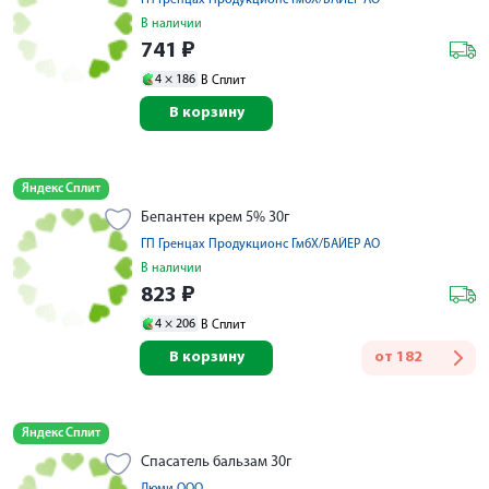
ГП Гренцах Продукционс ГмбХ/БАЙЕР АО
В наличии
741
₽
4 ×
186
В Сплит
В корзину
Яндекс Сплит
Бепантен крем 5% 30г
ГП Гренцах Продукционс ГмбХ/БАЙЕР АО
В наличии
823
₽
4 ×
206
В Сплит
В корзину
от
182
Яндекс Сплит
Спасатель бальзам 30г