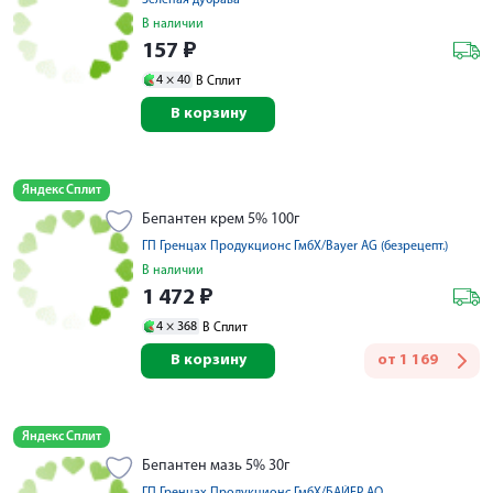
Зеленая дубрава
В наличии
157
₽
4 ×
40
В Сплит
В корзину
Яндекс Сплит
Бепантен крем 5% 100г
ГП Гренцах Продукционс ГмбХ/Bayer AG (безрецепт.)
В наличии
1 472
₽
4 ×
368
В Сплит
В корзину
от
1 169
Яндекс Сплит
Бепантен мазь 5% 30г