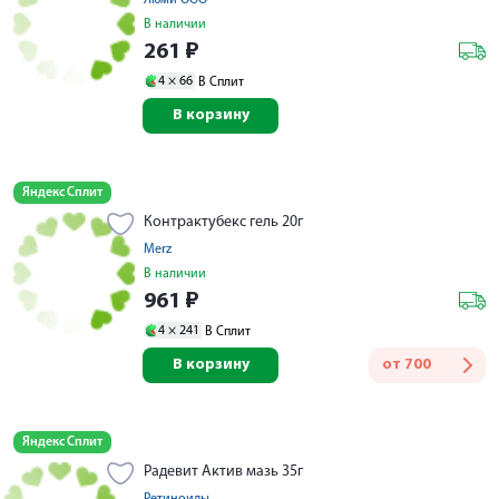
Люми ООО
В наличии
261
₽
4 ×
66
В Сплит
В корзину
Яндекс Сплит
Контрактубекс гель 20г
Merz
В наличии
961
₽
4 ×
241
В Сплит
В корзину
от
700
Яндекс Сплит
Радевит Актив мазь 35г