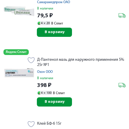
Самарамедпром ОАО
В наличии
79,5
₽
4 ×
20
В Сплит
В корзину
Яндекс Сплит
Д-Пантенол мазь для наружного применения 5%
25г №1
Озон ООО
В наличии
398
₽
4 ×
100
В Сплит
В корзину
Клей БФ-6 15г