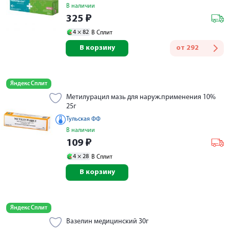
В наличии
325
₽
4 ×
82
В Сплит
В корзину
от
292
Яндекс Сплит
Метилурацил мазь для наруж.применения 10%
25г
Тульская ФФ
В наличии
109
₽
4 ×
28
В Сплит
В корзину
Яндекс Сплит
Вазелин медицинский 30г