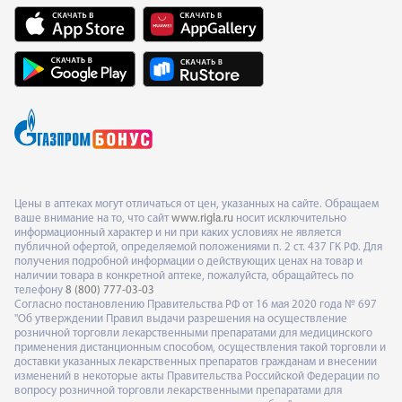
Цены в аптеках могут отличаться от цен, указанных на сайте. Обращаем
ваше внимание на то, что сайт
www.rigla.ru
носит исключительно
информационный характер и ни при каких условиях не является
публичной офертой, определяемой положениями п. 2 ст. 437 ГК РФ. Для
получения подробной информации о действующих ценах на товар и
наличии товара в конкретной аптеке, пожалуйста, обращайтесь по
телефону
8 (800) 777-03-03
Согласно постановлению Правительства РФ от 16 мая 2020 года № 697
"Об утверждении Правил выдачи разрешения на осуществление
розничной торговли лекарственными препаратами для медицинского
применения дистанционным способом, осуществления такой торговли и
доставки указанных лекарственных препаратов гражданам и внесении
изменений в некоторые акты Правительства Российской Федерации по
вопросу розничной торговли лекарственными препаратами для