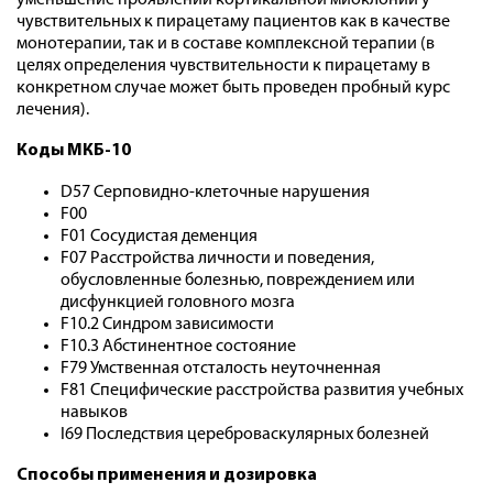
уменьшение проявлений кортикальной миоклонии у
чувствительных к пирацетаму пациентов как в качестве
монотерапии, так и в составе комплексной терапии (в
целях определения чувствительности к пирацетаму в
конкретном случае может быть проведен пробный курс
лечения).
Коды МКБ-10
D57 Серповидно-клеточные нарушения
F00
F01 Сосудистая деменция
F07 Расстройства личности и поведения,
обусловленные болезнью, повреждением или
дисфункцией головного мозга
F10.2 Синдром зависимости
F10.3 Абстинентное состояние
F79 Умственная отсталость неуточненная
F81 Специфические расстройства развития учебных
навыков
I69 Последствия цереброваскулярных болезней
Способы применения и дозировка