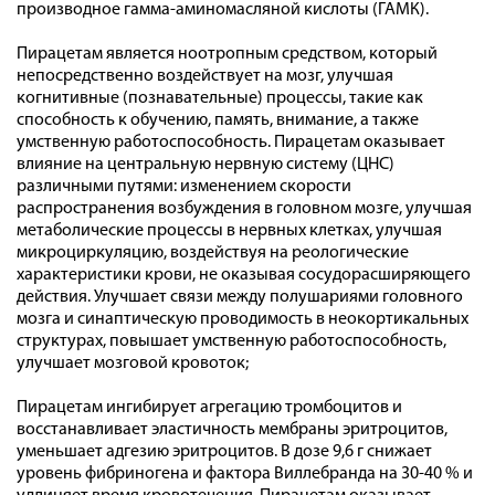
производное гамма-аминомасляной кислоты (ГАМК).
Пирацетам является ноотропным средством, который
непосредственно воздействует на мозг, улучшая
когнитивные (познавательные) процессы, такие как
способность к обучению, память, внимание, а также
умственную работоспособность. Пирацетам оказывает
влияние на центральную нервную систему (ЦНС)
различными путями: изменением скорости
распространения возбуждения в головном мозге, улучшая
метаболические процессы в нервных клетках, улучшая
микроциркуляцию, воздействуя на реологические
характеристики крови, не оказывая сосудорасширяющего
действия. Улучшает связи между полушариями головного
мозга и синаптическую проводимость в неокортикальных
структурах, повышает умственную работоспособность,
улучшает мозговой кровоток;
Пирацетам ингибирует агрегацию тромбоцитов и
восстанавливает эластичность мембраны эритроцитов,
уменьшает адгезию эритроцитов. В дозе 9,6 г снижает
уровень фибриногена и фактора Виллебранда на 30-40 % и