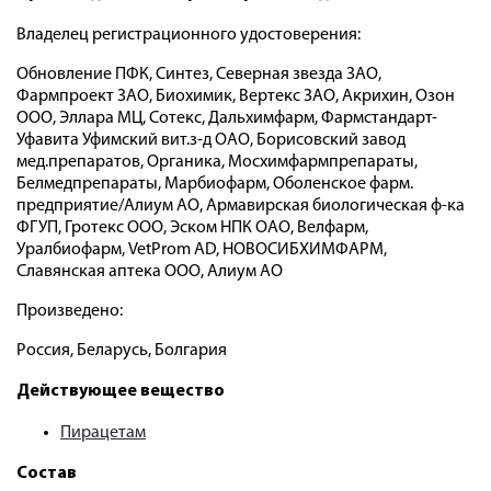
Владелец регистрационного удостоверения:
Обновление ПФК, Синтез, Северная звезда ЗАО,
Фармпроект ЗАО, Биохимик, Вертекс ЗАО, Акрихин, Озон
ООО, Эллара МЦ, Сотекс, Дальхимфарм, Фармстандарт-
Уфавита Уфимский вит.з-д ОАО, Борисовский завод
мед.препаратов, Органика, Мосхимфармпрепараты,
Белмедпрепараты, Марбиофарм, Оболенское фарм.
предприятие/Алиум АО, Армавирская биологическая ф-ка
ФГУП, Гротекс ООО, Эском НПК ОАО, Велфарм,
Уралбиофарм, VetProm AD, НОВОСИБХИМФАРМ,
Славянская аптека ООО, Алиум АО
Произведено:
Россия, Беларусь, Болгария
Действующее вещество
Пирацетам
Состав