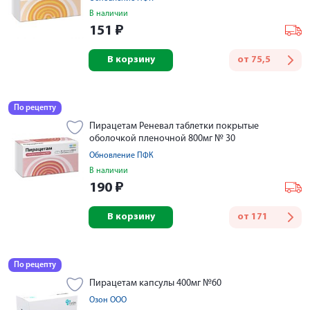
В наличии
151
₽
В корзину
от
75,5
По рецепту
Пирацетам Реневал таблетки покрытые
оболочкой пленочной 800мг № 30
Обновление ПФК
В наличии
190
₽
В корзину
от
171
По рецепту
Пирацетам капсулы 400мг №60
Озон ООО