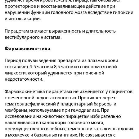
удлиняет время кровотечения. Пирацетам оказывает
протекторное и восстанавливающее действие при
нарушении функции головного мозга вследствие гипоксии
и интоксикации.
Пирацетам снижает выраженность и длительность
вестибулярного нистагма.
Фармакокинетика
Период полувыведения препарата из плазмы крови
составляет 4-5 часов и 8,5 часов из спинномозговой
жидкости, который удлиняется при почечной
недостаточности.
Фармакокинетика пирацетама не изменяется у пациентов
с печеночной недостаточностью. Проникает через
гематоэнцефалический й плацентарный барьеры и
мембраны, используемые при гемодиализе. При
исследовании на животных пирацетам избирательно
накапливался в тканях коры головного мозга,
преимущественно в лобных, теменных и затылочных долях
в мозжечке и базальных ганглиях. Не связывается с