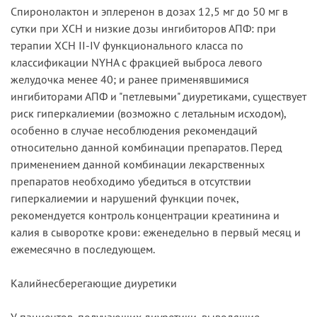
Спиронолактон и эплеренон в дозах 12,5 мг до 50 мг в
сутки при ХСН и низкие дозы ингибиторов АПФ: при
терапии ХСН II-IV функционального класса по
классификации NYHA с фракцией выброса левого
желудочка менее 40; и ранее применявшимися
ингибиторами АПФ и "петлевыми" диуретиками, существует
риск гиперкалиемии (возможно с летальным исходом),
особенно в случае несоблюдения рекомендаций
относительно данной комбинации препаратов. Перед
применением данной комбинации лекарственных
препаратов необходимо убедиться в отсутствии
гиперкалиемии и нарушений функции почек,
рекомендуется контроль концентрации креатинина и
калия в сыворотке крови: еженедельно в первый месяц и
ежемесячно в последующем.
Калийнесберегающие диуретики
У пациентов, получающих диуретики, выводящие