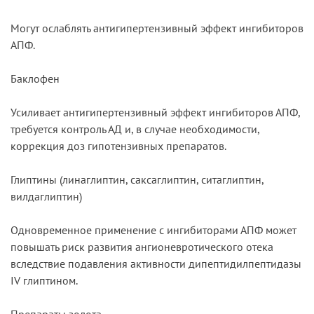
Могут ослаблять антигипертензивный эффект ингибиторов
АПФ.
Баклофен
Усиливает антигипертензивный эффект ингибиторов АПФ,
требуется контроль АД и, в случае необходимости,
коррекция доз гипотензивных препаратов.
Глиптины (линаглиптин, саксаглиптин, ситаглиптин,
вилдаглиптин)
Одновременное применение с ингибиторами АПФ может
повышать риск развития ангионевротического отека
вследствие подавления активности дипептидилпептидазы
IV глиптином.
Препараты золота