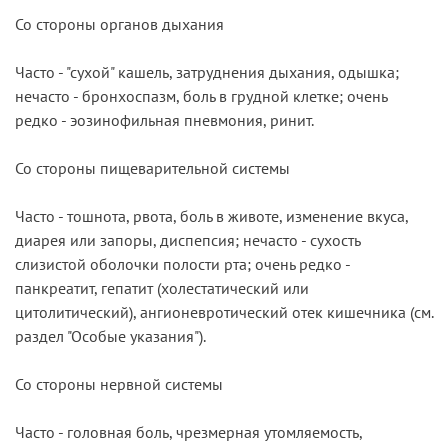
Со стороны органов дыхания
Часто - "сухой" кашель, затруднения дыхания, одышка;
нечасто - бронхоспазм, боль в грудной клетке; очень
редко - эозинофильная пневмония, ринит.
Со стороны пищеварительной системы
Часто - тошнота, рвота, боль в животе, изменение вкуса,
диарея или запоры, диспепсия; нечасто - сухость
слизистой оболочки полости рта; очень редко -
панкреатит, гепатит (холестатический или
цитолитический), ангионевротический отек кишечника (см.
раздел "Особые указания").
Со стороны нервной системы
Часто - головная боль, чрезмерная утомляемость,