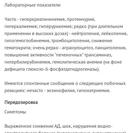
Лабораторные показатели
Часто - гиперкреатининемия, протеинурия,
гиперкалиемия; гиперурикемия; редко (при длительном
применении в высоких дозах) - нейтропения, лейкопения,
гипогемоглобинемия, тромбоцитопения, снижение
гематокрита; очень редко - агранулоцитоз, панцитопения,
повышение активности "печеночных" трансаминаз,
гипербилирубинемия, гемолитическая анемия (на фоне
дефицита глюкозо-6-фосфатдегидрогеназы).
Имеются спонтанные сообщения о следующих побочных
реакциях: нечасто - эозинофилия, гипонатриемия.
Передозировка
Симптомы
Выраженное снижение АД, шок, нарушения водно-
электролитного баланса (гиперкалиемия, гипонатриемия),