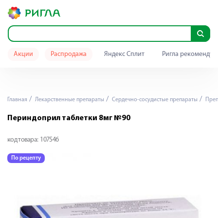
Акции
Распродажа
Яндекс Сплит
Ригла рекомендуе
Главная
Лекарственные препараты
Сердечно-сосудистые препараты
Преп
Периндоприл таблетки 8мг №90
код товара:
107546
По рецепту