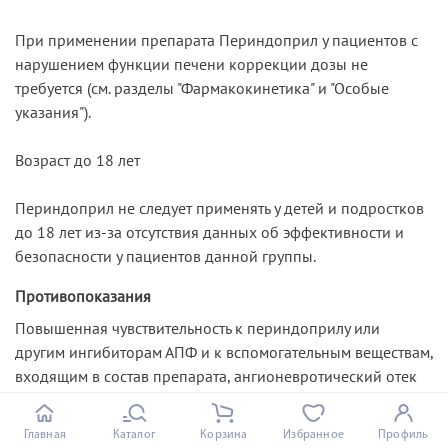
При применении препарата Периндоприл у пациентов с
нарушением функции печени коррекции дозы не
требуется (см. разделы "Фармакокинетика" и "Особые
указания").
Возраст до 18 лет
Периндоприл не следует применять у детей и подростков
до 18 лет из-за отсутствия данных об эффективности и
безопасности у пациентов данной группы.
Противопоказания
Повышенная чувствительность к периндоприлу или
другим ингибиторам АПФ и к вспомогательным веществам,
входящим в состав препарата, ангионевротический отек
(отек Квинке) в анамнезе, связанный с приемом
ингибиторов АПФ, наследственный / идиопатический
Главная
Каталог
Корзина
Избранное
Профиль
ангионевротический отек, беременность, период грудного