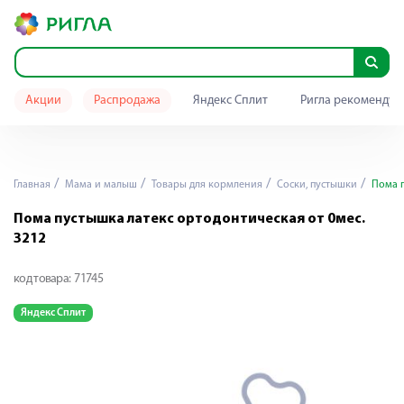
Акции
Распродажа
Яндекс Сплит
Ригла рекомендуе
Главная
Мама и малыш
Товары для кормления
Cоски, пустышки
Пома п
Пома пустышка латекс ортодонтическая от 0мес.
3212
код товара:
71745
Яндекс Сплит