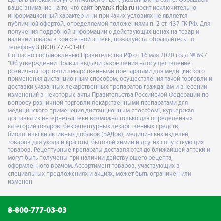
Цены в аптеках могут отличаться от цен, указанных на сайте. Обращаем
ваше внимание на то, что сайт
bryansk.rigla.ru
носит исключительно
информационный характер и ни при каких условиях не является
публичной офертой, определяемой положениями п. 2 ст. 437 ГК РФ. Для
получения подробной информации о действующих ценах на товар и
наличии товара в конкретной аптеке, пожалуйста, обращайтесь по
телефону
8 (800) 777-03-03
Согласно постановлению Правительства РФ от 16 мая 2020 года № 697
"Об утверждении Правил выдачи разрешения на осуществление
розничной торговли лекарственными препаратами для медицинского
применения дистанционным способом, осуществления такой торговли и
доставки указанных лекарственных препаратов гражданам и внесении
изменений в некоторые акты Правительства Российской Федерации по
вопросу розничной торговли лекарственными препаратами для
медицинского применения дистанционным способом", курьерская
доставка из интернет-аптеки возможна только для определённых
категорий товаров: безрецептурных лекарственных средств,
биологически активных добавок (БАДов), медицинских изделий,
товаров для ухода и красоты, бытовой химии и других сопутствующих
товаров. Рецептурные препараты доставляются до ближайшей аптеки и
могут быть получены при наличии действующего рецепта,
оформленного врачом. Ассортимент товаров, участвующих в
специальных предложениях и акциях, может быть ограничен или
изменен
8-800-777-03-03