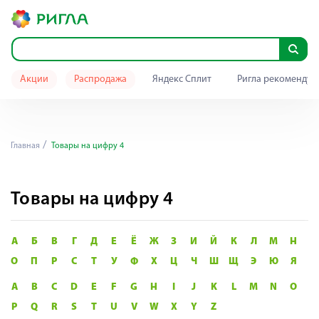
Акции
Распродажа
Яндекс Сплит
Ригла рекомендуе
Главная
Товары на цифру 4
Товары на цифру 4
А
Б
В
Г
Д
Е
Ё
Ж
З
И
Й
К
Л
М
Н
О
П
Р
С
Т
У
Ф
Х
Ц
Ч
Ш
Щ
Э
Ю
Я
A
B
C
D
E
F
G
H
I
J
K
L
M
N
O
P
Q
R
S
T
U
V
W
X
Y
Z