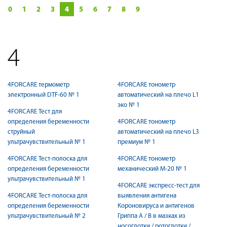
0
1
2
3
4
5
6
7
8
9
4
4FORCARE термометр
4FORCARE тонометр
электронный DTF-60 № 1
автоматический на плечо L1
эко № 1
4FORCARE Тест для
определения беременности
4FORCARE тонометр
струйный
автоматический на плечо L3
ультрачувствительный № 1
премиум № 1
4FORCARE Тест-полоска для
4FORCARE тонометр
определения беременности
механический М-20 № 1
ультрачувствительный № 1
4FORCARE экспресс-тест для
4FORCARE Тест-полоска для
выявления антигена
определения беременности
Короновируса и антигенов
ультрачувствительный № 2
Гриппа A / B в мазках из
носоглотки / ротоглотки /