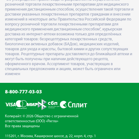
розничной торговли лекарственными препаратами для медицинского
применения дистанционным способом, осуществления такой торговли и
доставки указанных лекарственных препаратов гражданам и внесении
изменений в некоторые акты Правительства Российской Федерации по
вопросу розничной торговли лекарственными препаратами для
медицинского применения дистанционным способом", курьерская
доставка из интернет-аптеки возможна только для определённых
категорий товаров: безрецептурных лекарственных средств,
биологически активных добавок (БАДов), медицинских изделий,
товаров для ухода и красоты, бытовой химии и других сопутствующих
товаров. Рецептурные препараты доставляются до ближайшей аптеки и
могут быть получены при наличии действующего рецепта,
оформленного врачом. Ассортимент товаров, участвующих в
специальных предложениях и акциях, может быть ограничен или
изменен
8-800-777-03-03
Копирайт: © 2026 Общество с ограниченной
ответственностью (ООО) «Ригла»
Все права защищены
115201, г. Москва, Каширское шоссе, д. 22, корп. 4, стр. 1