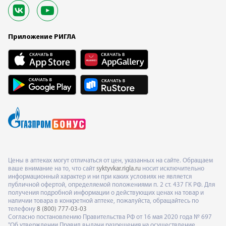
Приложение РИГЛА
Цены в аптеках могут отличаться от цен, указанных на сайте. Обращаем
ваше внимание на то, что сайт
syktyvkar.rigla.ru
носит исключительно
информационный характер и ни при каких условиях не является
публичной офертой, определяемой положениями п. 2 ст. 437 ГК РФ. Для
получения подробной информации о действующих ценах на товар и
наличии товара в конкретной аптеке, пожалуйста, обращайтесь по
телефону
8 (800) 777-03-03
Согласно постановлению Правительства РФ от 16 мая 2020 года № 697
"Об утверждении Правил выдачи разрешения на осуществление