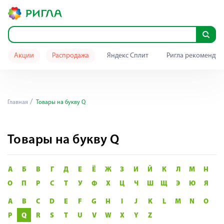
Акции
Распродажа
Яндекс Сплит
Ригла рекомендуе
Главная
Товары на букву Q
Товары на букву Q
А
Б
В
Г
Д
Е
Ё
Ж
З
И
Й
К
Л
М
Н
О
П
Р
С
Т
У
Ф
Х
Ц
Ч
Ш
Щ
Э
Ю
Я
A
B
C
D
E
F
G
H
I
J
K
L
M
N
O
P
Q
R
S
T
U
V
W
X
Y
Z