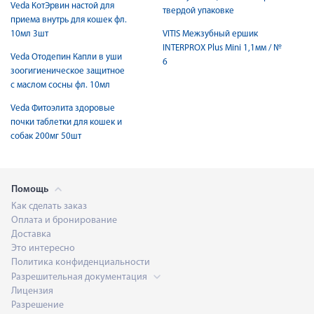
Veda КотЭрвин настой для
твердой упаковке
приема внутрь для кошек фл.
10мл 3шт
VITIS Межзубный ершик
INTERPROX Plus Mini 1,1мм / №
Veda Отодепин Капли в уши
6
зоогигиеническое защитное
с маслом сосны фл. 10мл
Veda Фитоэлита здоровые
почки таблетки для кошек и
собак 200мг 50шт
Помощь
Как сделать заказ
Оплата и бронирование
Доставка
Это интересно
Политика конфиденциальности
Разрешительная документация
Лицензия
Разрешение