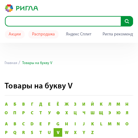
Акции
Распродажа
Яндекс Сплит
Ригла рекомендуе
Главная
Товары на букву V
Товары на букву V
А
Б
В
Г
Д
Е
Ё
Ж
З
И
Й
К
Л
М
Н
О
П
Р
С
Т
У
Ф
Х
Ц
Ч
Ш
Щ
Э
Ю
Я
A
B
C
D
E
F
G
H
I
J
K
L
M
N
O
P
Q
R
S
T
U
V
W
X
Y
Z