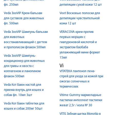
фл. 250мл
депиляции сухой кожи 12 шт
Veda ЗооVIP Крем-бальзам
Veet Восковые полоски для
для суставов для животных
депиляции чувствительной
фл. 500мл
кожи 12 шт
Veda ЗооVIP Шампунь-бальзам
VERACOVA крем против
для животных
первых морщин c
восстанавливающий с дегтем
гиалуроновой кислотой и
и прополисом флакон 500мл
экстрактом баобаба
увлажняющий мини формат
Veda ЗооVIP Шампунь-
15мл
кондиционер для животных
Vi
для гривы и хвоста с
коллагеном и ланолином
VITATEKA пантенол пена-
флакон 500мл
спрей для ухода за кожей при
ожогах солнечных и
Veda Кот Баюн настой для
термических
приема внутрь для кошек и
собак фл. 10мл 3шт
Vitime Gummy мармеладные
пастилки интеллект пастилки
Veda Кот Баюн таблетки для
жеват 2,5г / кола № 30
кошек и собак 200мг 50шт
VITIS Зубная щетка Monotip в