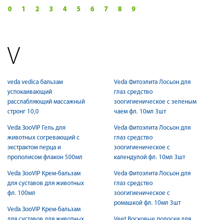
0
1
2
3
4
5
6
7
8
9
V
veda vedica бальзам
Veda Фитоэлита Лосьон для
успокаивающий
глаз средство
расслабляющий массажный
зоогигиеническое с зеленым
стронг 10,0
чаем фл. 10мл 3шт
Veda ЗооVIP Гель для
Veda Фитоэлита Лосьон для
животных согревающий с
глаз средство
экстрактом перца и
зоогигиеническое с
прополисом флакон 500мл
календулой фл. 10мл 3шт
Veda ЗооVIP Крем-бальзам
Veda Фитоэлита Лосьон для
для суставов для животных
глаз средство
фл. 100мл
зоогигиеническое с
ромашкой фл. 10мл 3шт
Veda ЗооVIP Крем-бальзам
для суставов для животных
Veet Восковые полоски для