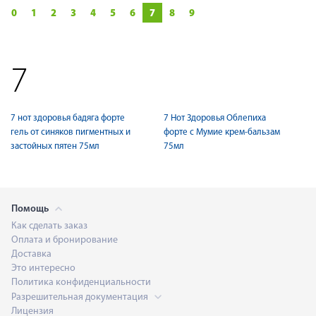
0
1
2
3
4
5
6
7
8
9
7
7 нот здоровья бадяга форте
7 Нот Здоровья Облепиха
гель от синяков пигментных и
форте с Мумие крем-бальзам
застойных пятен 75мл
75мл
Помощь
Как сделать заказ
Оплата и бронирование
Доставка
Это интересно
Политика конфиденциальности
Разрешительная документация
Лицензия