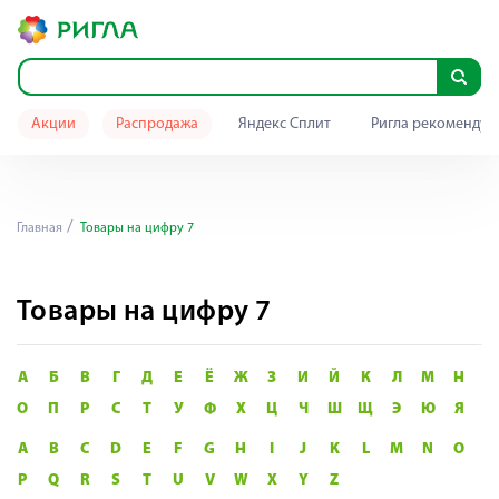
Акции
Распродажа
Яндекс Сплит
Ригла рекомендуе
Главная
Товары на цифру 7
Товары на цифру 7
А
Б
В
Г
Д
Е
Ё
Ж
З
И
Й
К
Л
М
Н
О
П
Р
С
Т
У
Ф
Х
Ц
Ч
Ш
Щ
Э
Ю
Я
A
B
C
D
E
F
G
H
I
J
K
L
M
N
O
P
Q
R
S
T
U
V
W
X
Y
Z